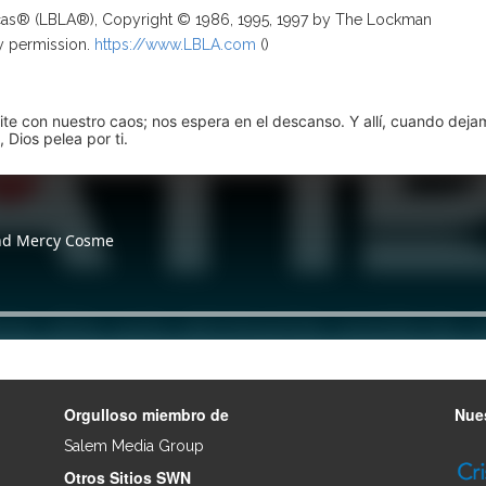
ricas® (LBLA®), Copyright © 1986, 1995, 1997 by The Lockman
y permission.
https://www.LBLA.com
(
)
pite con nuestro caos; nos espera en el descanso. Y allí, cuando dej
 Dios pelea por ti.
Orgulloso miembro de
Nues
Salem Media Group
.
Otros Sitios SWN