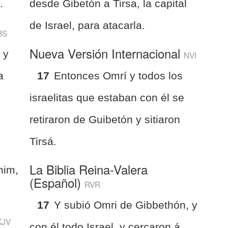
.
desde Gibetón a Tirsa, la capital
de Israel, para atacarla.
BS
Nueva Versión Internacional
 y
NVI
a
17
Entonces Omrí y todos los
israelitas que estaban con él se
retiraron de Guibetón y sitiaron
Tirsá.
La Biblia Reina-Valera
him,
(Español)
RVR
17
Y subió Omri de Gibbethón, y
KJV
con él todo Israel, y cercaron á