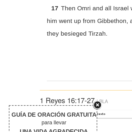
17
Then Omri and all Israel 
him went up from Gibbethon, 
they besieged Tirzah.
1 Reyes 16:17-27
LBLA
En Contexto