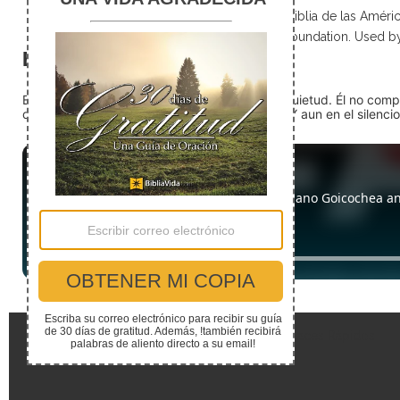
Scripture taken from La Biblia de las Amé
Foundation. Used b
El silencio
En medio del ruido, Dios nos encuentra en la quietud. Él no com
detente (quédate quieto) Dios está presente. Y aun en el silencio,
Enlaces Rápidos