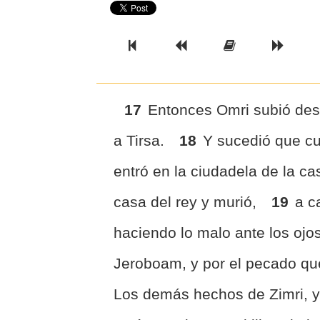
Previous Book
Previous Chapter
Read the Ful
Next 
17
Entonces Omri subió desde
a Tirsa.
18
Y sucedió que cu
entró en la ciudadela de la ca
casa del rey y murió,
19
a c
haciendo lo malo ante los oj
Jeroboam, y por el pecado qu
Los demás hechos de Zimri, y 