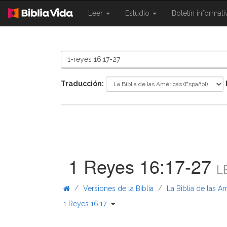
{{
{{
Leer
Estudio
Boletín informat
Shared.Navigation.SiteNavigation.To
Shared.Navigation.Sit
}}
}}
Traducción:
1 Reyes 16:17-27
L
/
/
Versiones de la Biblia
La Biblia de las A
{{ Shared.Navigation._BibleBreadcr
1 Reyes 16:17