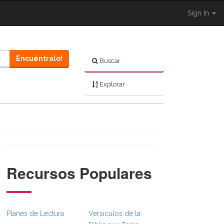
Sign In
Encuéntralo!
Buscar
Explorar
Recursos Populares
}}
mbsFull.Toggle }}
on._BibleBreadcrumbsFull.Toggle }}
Planes de Lectura
Versículos de la