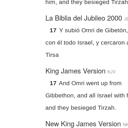
him, and they besieged Tirzah
La Biblia del Jubileo 2000
J
17
Y subió Omri de Gibetón,
con él todo Israel, y cercaron 
Tirsa
King James Version
KJV
17
And Omri went up from
Gibbethon, and all Israel with 
and they besieged Tirzah.
New King James Version
N