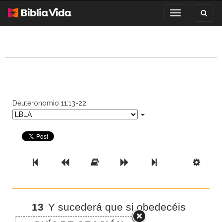
Toggl
Toggle
search
navigation
Deuteronomio 11:13-22
Previous Book
Previous Chapter
Read the Full Chapter
Next Chapter
Next Book
Scri
13
Y sucederá que si obedecéis