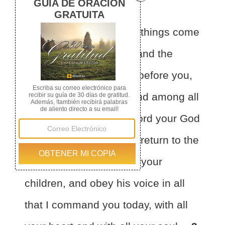
1
“And
when all these things come
upon you, the blessing and the
curse, which I have set before you,
and
you call them to mind among all
the nations where the Lord your God
has driven you,
2
and
return to the
Lord your God, you and your
children, and obey his voice in all
that I command you today, with all