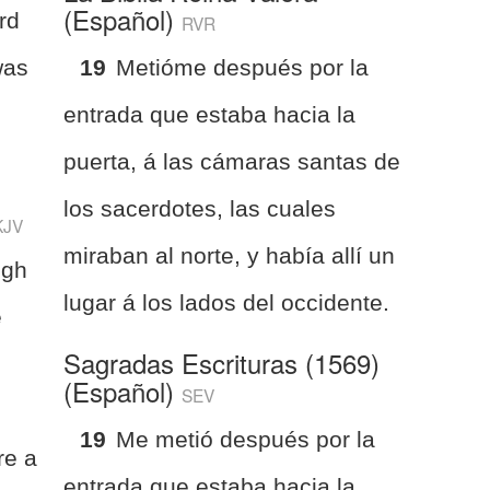
(Español)
rd
RVR
was
19
Metióme después por la
entrada que estaba hacia la
puerta, á las cámaras santas de
los sacerdotes, las cuales
KJV
miraban al norte, y había allí un
ugh
lugar á los lados del occidente.
e
Sagradas Escrituras (1569)
(Español)
SEV
19
Me metió después por la
re a
entrada que estaba hacia la