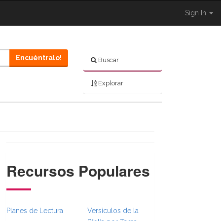
Sign In
Encuéntralo!
Buscar
Explorar
Recursos Populares
gle }}
eadcrumbsFull.Toggle }}
.Navigation._BibleBreadcrumbsFull.Toggle }}
Planes de Lectura
Versículos de la