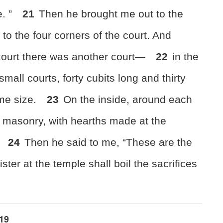
e. ”
21
Then he brought me out to the
to the four corners of the court. And
 court there was another court—
22
in the
 small
courts, forty cubits
long and thirty
ame size.
23
On the inside, around each
f masonry, with hearths made at the
.
24
Then he said to me, “These are the
ister at the temple
shall boil the sacrifices
:19