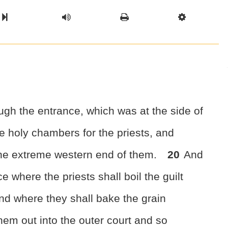
l Chapter
Chapter
Next Book
Scriptur
ugh the entrance, which was
at the side of
e holy chambers for the priests, and
the extreme western end of them.
20
And
ace where the priests
shall boil the guilt
 and where
they shall bake the grain
 them out into the outer court and so