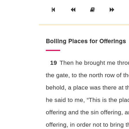
Previous Book
Previous Chapter
Read the Ful
Next 
Boiling Places for Offerings
19
Then he brought me thro
the gate, to the north row of
th
behold, a place was there at 
he said to me, “This is the pl
offering and the sin offering,
offering, in order not to bring