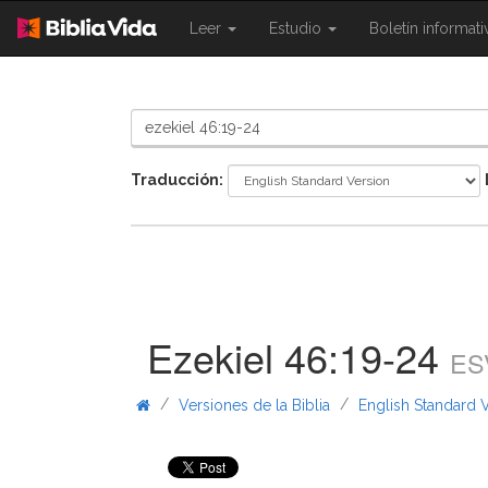
{{
{{
Leer
Estudio
Boletín informat
Shared.Navigation.SiteNavigation.To
Shared.Navigation.Sit
}}
}}
Traducción:
Ezekiel 46:19-24
ES
/
/
Versiones de la Biblia
English Standard 