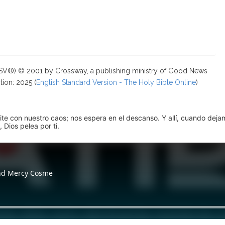
ESV®) © 2001 by Crossway, a publishing ministry of Good News
tion: 2025 (
English Standard Version - The Holy Bible Online
)
pite con nuestro caos; nos espera en el descanso. Y allí, cuando dej
 Dios pelea por ti.