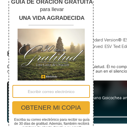
Referencias
Cruzadas
Notas de pie
The Holy Bible, English Standard Version® (
Publishers. All rights reserved. ESV Text Edi
El silencio
En medio del ruido, Dios nos encuentra en la quietud. Él no com
detente (quédate quieto) Dios está presente. Y aun en el silencio,