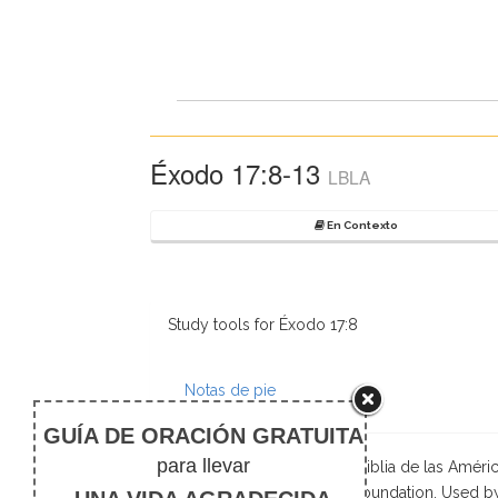
Éxodo 17:8-13
LBLA
En Contexto
Study tools for Éxodo 17:8
Notas de pie
Scripture taken from La Biblia de las Amé
Foundation. Used b