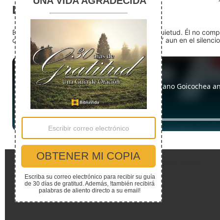
El silencio
En medio del ruido, Dios nos encuentra en la quietud. Él no com
detente (quédate quieto) Dios está presente. Y aun en el silencio,
Enlaces Rápidos