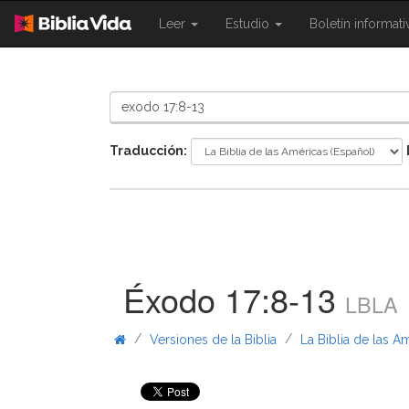
{{
{{
Leer
Estudio
Boletín informat
Shared.Navigation.SiteNavigation.To
Shared.Navigation.Sit
}}
}}
Traducción:
Éxodo 17:8-13
LBLA
/
/
Versiones de la Biblia
La Biblia de las A