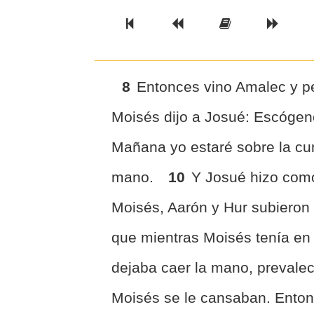
Previous Book
Previous Chapter
Read the Ful
Next 
8
Entonces vino Amalec y pe
Moisés dijo a Josué: Escógen
Mañana yo estaré sobre la cum
mano.
10
Y Josué hizo como
Moisés, Aarón y Hur subieron 
que mientras Moisés tenía en 
dejaba caer la mano, prevale
Moisés se le cansaban. Enton