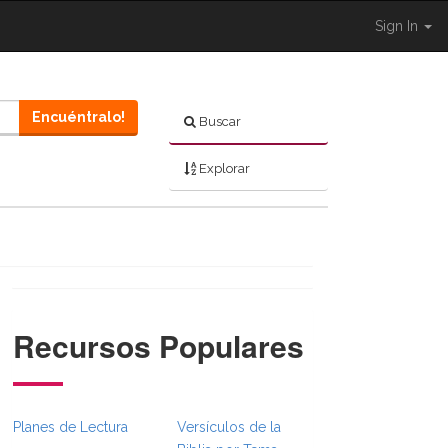
Sign In
Encuéntralo!
Buscar
Explorar
Recursos Populares
}}
sFull.Toggle }}
_BibleBreadcrumbsFull.Toggle }}
Shared.Navigation._BibleBreadcrumbsFull.Toggle }}
Planes de Lectura
Versículos de la