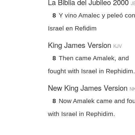
La Biblia del Jubileo 2000
J
8
Y vino Amalec y peleó co
Israel en Refidim
King James Version
KJV
8
Then came Amalek, and
fought with Israel in Rephidim
New King James Version
N
8
Now Amalek came and fo
with Israel in Rephidim.