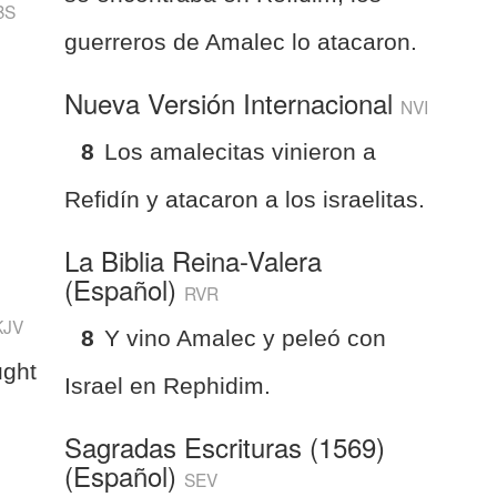
BS
guerreros de Amalec lo atacaron.
n
Nueva Versión Internacional
NVI
8
Los amalecitas vinieron a
Refidín y atacaron a los israelitas.
La Biblia Reina-Valera
.
(Español)
RVR
KJV
8
Y vino Amalec y peleó con
ught
Israel en Rephidim.
Sagradas Escrituras (1569)
(Español)
SEV