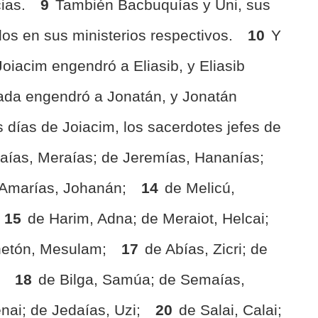
cias.
9
También Bacbuquías y Uni, sus
los en sus ministerios respectivos.
10
Y
oiacim engendró a Eliasib, y Eliasib
ada engendró a Jonatán, y Jonatán
s días de Joiacim, los sacerdotes jefes de
raías, Meraías; de Jeremías, Hananías;
 Amarías, Johanán;
14
de Melicú,
15
de Harim, Adna; de Meraiot, Helcai;
inetón, Mesulam;
17
de Abías, Zicri; de
;
18
de Bilga, Samúa; de Semaías,
enai; de Jedaías, Uzi;
20
de Salai, Calai;