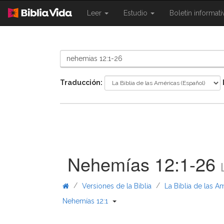
{{
{{
Leer
Estudio
Boletín informat
Shared.Navigation.SiteNavigation.To
Shared.Navigation.Sit
}}
}}
Traducción:
Nehemías 12:1-26
/
/
Versiones de la Biblia
La Biblia de las A
{{ Shared.Navigation._BibleBreadc
Nehemías 12:1