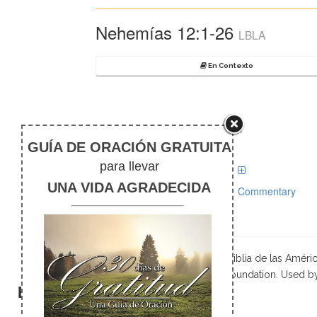
Nehemías 12:1-26
LBLA
En Contexto
Study tools for Nehemías 12:1
Comentarios
Commentary
Scripture taken from La Biblia de las Amé
Foundation. Used b
El silencio