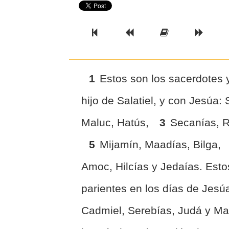
Previous Book
Previous Chapter
Read the Ful
Next 
1
Estos son los sacerdotes y
hijo de Salatiel, y con Jesúa:
Maluc, Hatús,
3
Secanías, 
5
Mijamín, Maadías, Bilga,
Amoc, Hilcías y Jedaías. Esto
parientes en los días de Jesú
Cadmiel, Serebías, Judá y Ma