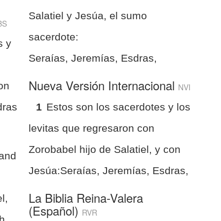
Salatiel y Jesúa, el sumo
BS
sacerdote:
s y
Seraías, Jeremías, Esdras,
Nueva Versión Internacional
con
NVI
dras
1
Estos son los sacerdotes y los
levitas que regresaron con
Zorobabel hijo de Salatiel, y con
 and
Jesúa:Seraías, Jeremías, Esdras,
La Biblia Reina-Valera
l,
(Español)
RVR
h,