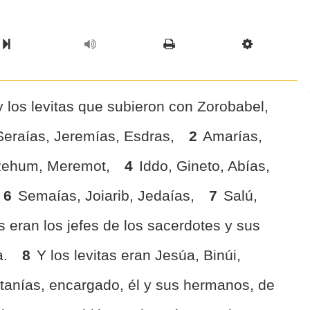
l Chapter
Chapter
Next Book
Scriptur
 los levitas que subieron con Zorobabel,
 Seraías, Jeremías, Esdras,
2
Amarías,
Rehum, Meremot,
4
Iddo, Gineto, Abías,
6
Semaías, Joiarib, Jedaías,
7
Salú,
s eran los jefes de los sacerdotes y sus
a.
8
Y los levitas eran Jesúa, Binúi,
tanías, encargado, él y sus hermanos, de