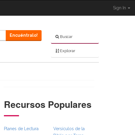
Sign In
Encuéntralo!
Buscar
Explorar
Recursos Populares
}}
rumbsFull.Toggle }}
gation._BibleBreadcrumbsFull.Toggle }}
Planes de Lectura
Versículos de la