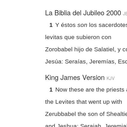
La Biblia del Jubileo 2000
J
1
Y éstos
son
los sacerdote
levitas que subieron con
Zorobabel hijo de Salatiel, y 
Jesúa: Seraías, Jeremías, Es
King James Version
KJV
1
Now these are the priests
the Levites that went up with
Zerubbabel the son of Shealtie
and Jeshua: Seraiah, Jeremia