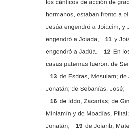
los cánticos de acción de gra
hermanos, estaban frente a el
Jesúa engendró a Joiacim, y J
engendró a Joiada,
11
y Joi
engendró a Jadúa.
12
En lo
casas paternas fueron: de Se
13
de Esdras, Mesulam; de
Jonatán; de Sebanías, José;
16
de Iddo, Zacarías; de G
Miniamín y de Moadías, Piltai
Jonatán;
19
de Joiarib, Mat