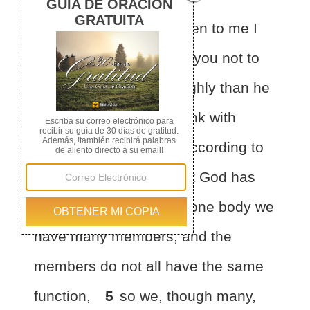
3
For
by the grace given to me I
say to everyone among you
not to
think of himself more highly than he
ought to think, but to think with
sober judgment,
each according to
the measure of faith that God has
assigned.
4
For
as in one body we
have many members,
and the
members do not all have the same
function,
5
so we,
though many,