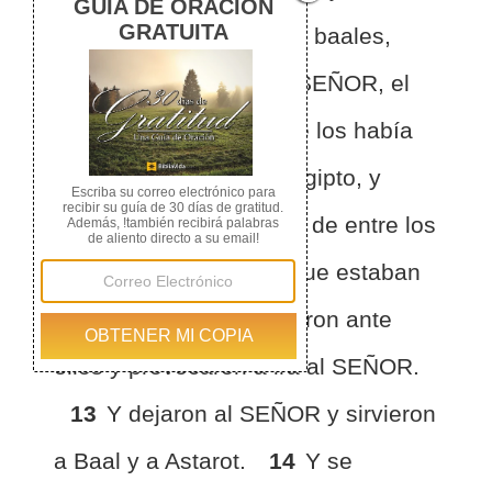
SEÑOR y sirvieron a los baales,
12
y abandonaron al SEÑOR, el
Dios de sus padres, que los había
sacado de la tierra de Egipto, y
siguieron a otros dioses de entre los
dioses de los pueblos que estaban
a su derredor; se postraron ante
ellos y provocaron a ira al SEÑOR.
13
Y dejaron al SEÑOR y sirvieron
a Baal y a Astarot.
14
Y se