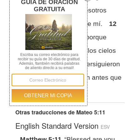
género de mal contra vosotros
falsamente, por causa de mí.
12
Regocijaos y alegraos, porque
vuestra recompensa en los cielos
es grande, porque así persiguieron
a los profetas que fueron antes que
vosotros.
Otras traducciones de
Mateo 5:11
English Standard Version
ESV
Matthew 5:11
“Blessed are you