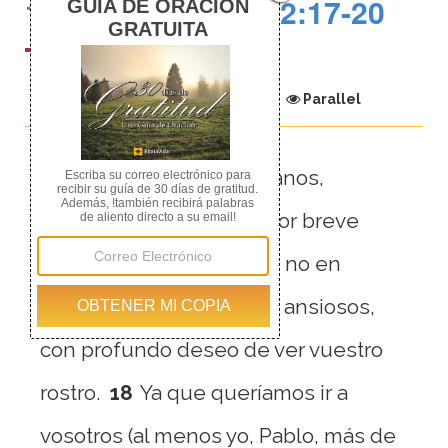
1 Tesalonicenses 2:17-20
Chapter
Parallel
17
Pero nosotros, hermanos,
separados de vosotros por breve
tiempo, en persona pero no en
espíritu, estábamos muy ansiosos,
con profundo deseo de ver vuestro
rostro.
18
Ya que queríamos ir a
vosotros (al menos yo, Pablo, más de