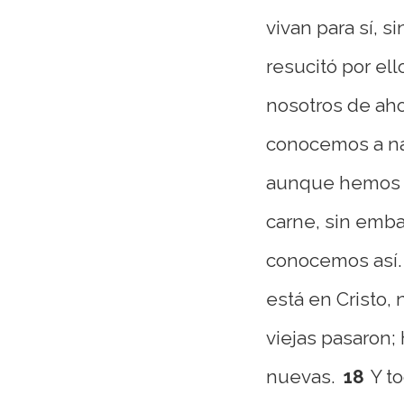
vivan para sí, s
resucitó por ell
nosotros de aho
conocemos a na
aunque hemos c
carne, sin emba
conocemos así.
está en Cristo, 
viejas pasaron;
nuevas.
18
Y t