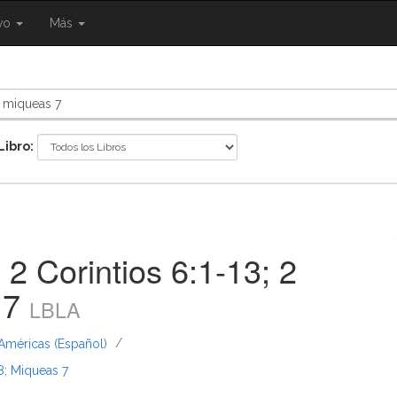
{{
ivo
Más
ggle
eNavigation.Toggle
Shared.Navigation.SiteNavigation.Toggle
}}
Libro:
 2 Corintios 6:1-13; 2
 7
LBLA
/
 Américas (Español)
18; Miqueas 7