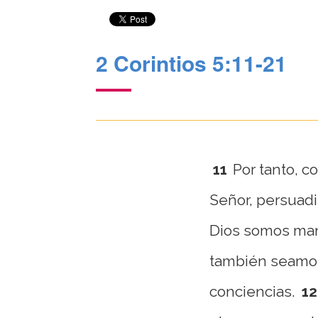
2 Corintios 5:11-21
11
Por tanto, c
Señor, persuad
Dios somos man
también seamos
conciencias.
12