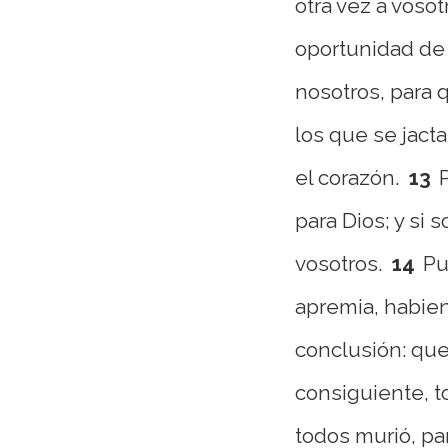
otra vez a voso
oportunidad de 
nosotros, para 
los que se jact
el corazón.
13
para Dios; y si
vosotros.
14
Pu
apremia, habien
conclusión: que
consiguiente, t
todos murió, pa