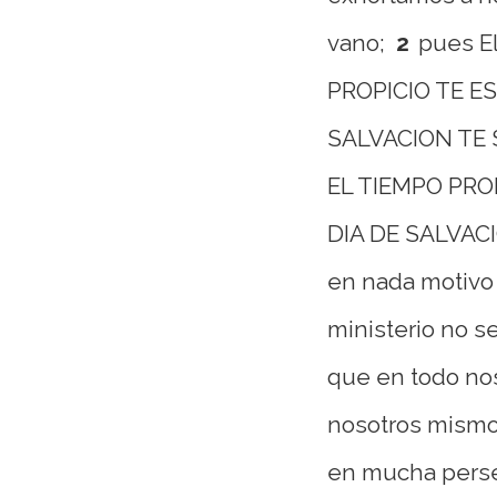
vano;
2
pues E
PROPICIO TE ES
SALVACION TE S
EL TIEMPO PROPI
DIA DE SALVAC
en nada motivo 
ministerio no s
que en todo n
nosotros mismo
en mucha persev