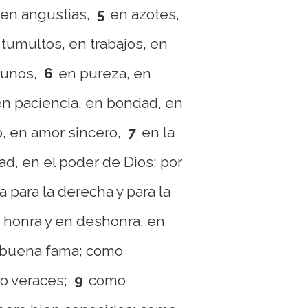
 en angustias,
5
en azotes,
 tumultos, en trabajos, en
yunos,
6
en pureza, en
en paciencia, en bondad, en
o, en amor sincero,
7
en la
ad, en el poder de Dios; por
a para la derecha y para la
 honra y en deshonra, en
 buena fama; como
o veraces;
9
como