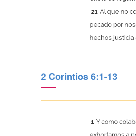
21
Al que no c
pecado por nos
hechos justicia 
2 Corintios 6:1-13
1
Y como colab
exhortamos a no