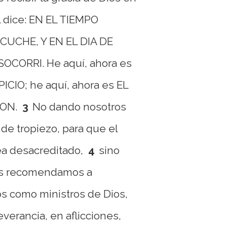
l dice: EN EL TIEMPO
CUCHE, Y EN EL DIA DE
OCORRI. He aquí, ahora es
CIO; he aquí, ahora es EL
ION.
3
No dando nosotros
de tropiezo, para que el
ea desacreditado,
4
sino
os recomendamos a
s como ministros de Dios,
erancia, en aflicciones,