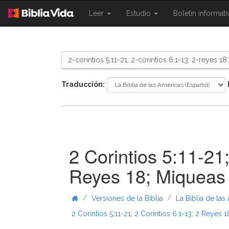
{{
{{
Leer
Estudio
Boletín informat
Shared.Navigation.SiteNavigation.To
Shared.Navigation.Sit
}}
}}
Traducción:
2 Corintios 5:11-21;
Reyes 18; Miqueas
/
/
Versiones de la Biblia
La Biblia de las
2 Corintios 5:11-21; 2 Corintios 6:1-13; 2 Reyes 