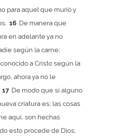
ino para aquel que murió y
os.
16
De manera que
ra en adelante ya no
die según la carne;
onocido a Cristo según la
rgo, ahora ya no le
17
De modo que si alguno
nueva criatura es; las cosas
 he aquí, son hechas
odo esto procede de Dios,