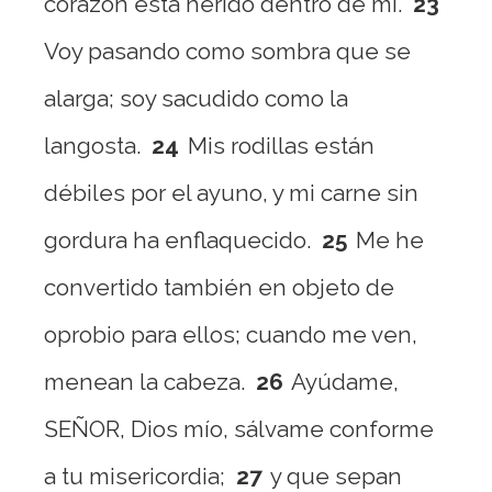
corazón está herido dentro de mí.
23
Voy pasando como sombra que se
alarga; soy sacudido como la
langosta.
24
Mis rodillas están
débiles por el ayuno, y mi carne sin
gordura ha enflaquecido.
25
Me he
convertido también en objeto de
oprobio para ellos; cuando me ven,
menean la cabeza.
26
Ayúdame,
SEÑOR, Dios mío, sálvame conforme
a tu misericordia;
27
y que sepan