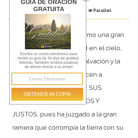
Chapter
Parallel
1
Después de esto oí como una gran
voz de una gran multitud en el cielo,
que decía: ¡Aleluya! La salvación y la
gloria y el poder pertenecen a
nuestro Dios,
2
PORQUE SUS
JUICIOS SON VERDADEROS Y
JUSTOS, pues ha juzgado a la gran
ramera que corrompía la tierra con su