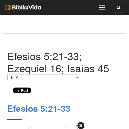
Toggl
Toggle
search
navigation
Efesios 5:21-33;
Ezequiel 16; Isaías 45
Efesios 5:21-33