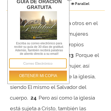
Chapter
Parallel
21
sometiéndoos unos a otros en el
temor de Cristo.
22
Las mujeres
estén sometidas a sus propios
maridos como al Señor.
23
Porque el
marido es cabeza de la mujer, así
como Cristo es cabeza de la iglesia,
siendo El mismo el Salvador del
cuerpo.
24
Pero así como la iglesia
está sujeta a Cristo, también las