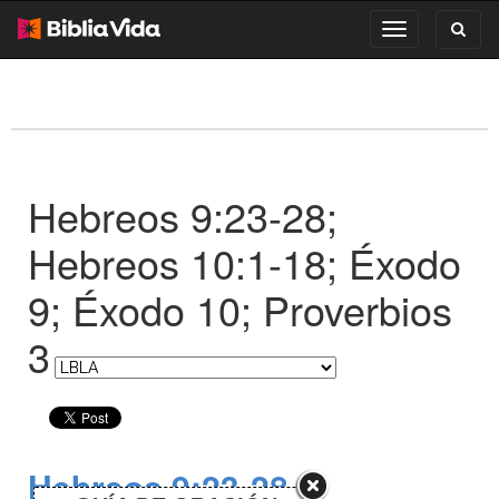
Toggl
Toggle
search
navigation
Hebreos 9:23-28;
Hebreos 10:1-18; Éxodo
9; Éxodo 10; Proverbios
3
Hebreos 9:23-28