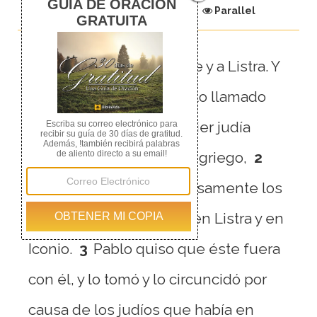
Chapter
Parallel
1
Llegó también a Derbe y a Listra. Y
estaba allí cierto discípulo llamado
Timoteo, hijo de una mujer judía
creyente, pero de padre griego,
2
del cual hablaban elogiosamente los
hermanos que estaban en Listra y en
Iconio.
3
Pablo quiso que éste fuera
con él, y lo tomó y lo circuncidó por
causa de los judíos que había en