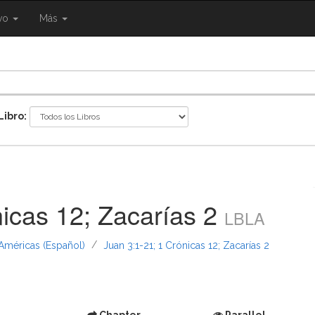
{{
ivo
Más
ggle
eNavigation.Toggle
Shared.Navigation.SiteNavigation.Toggle
}}
Libro:
nicas 12; Zacarías 2
LBLA
/
 Américas (Español)
Juan 3:1-21; 1 Crónicas 12; Zacarías 2