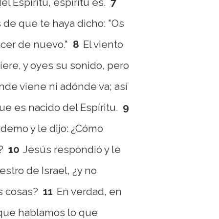
l Espíritu, espíritu es.
7
de que te haya dicho: "Os
cer de nuevo."
8
El viento
ere, y oyes su sonido, pero
de viene ni adónde va; así
ue es nacido del Espíritu.
9
demo y le dijo: ¿Cómo
?
10
Jesús respondió y le
estro de Israel, ¿y no
s cosas?
11
En verdad, en
 que hablamos lo que