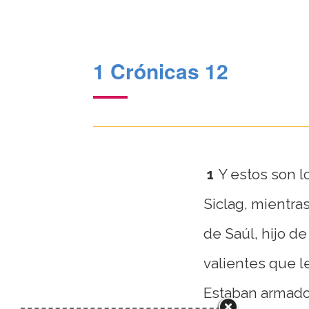
1 Crónicas 12
1
Y estos son l
Siclag, mientra
de Saúl, hijo d
valientes que l
Estaban armados