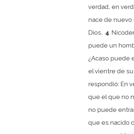
verdad, en verd
nace de nuevo 
Dios.
4
Nicodem
puede un hombr
¿Acaso puede e
el vientre de s
respondió: En v
que el que no n
no puede entrar
que es nacido de