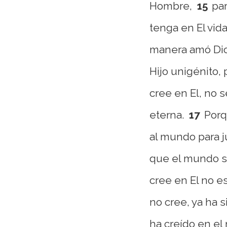
Hombre,
15
pa
tenga en El vida
manera amó Dio
Hijo unigénito,
cree en El, no 
eterna.
17
Porq
al mundo para j
que el mundo se
cree en El no e
no cree, ya ha 
ha creído en el