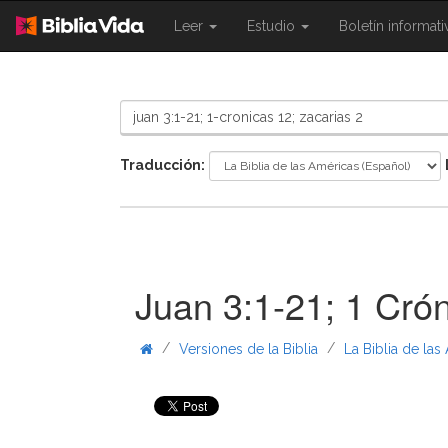
{{
{{
Leer
Estudio
Boletín informat
Shared.Navigation.SiteNavigation.To
Shared.Navigation.Sit
}}
}}
Traducción:
Juan 3:1-21; 1 Cró
/
/
Versiones de la Biblia
La Biblia de las