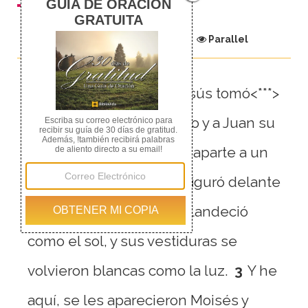
Chapter
Parallel
1
Seis días después, Jesús tomó<***>
consigo a Pedro, a Jacobo y a Juan su
hermano, y los llevó<***> aparte a un
monte alto;
2
y se transfiguró delante
de ellos; y su rostro resplandeció
como el sol, y sus vestiduras se
volvieron blancas como la luz.
3
Y he
aquí, se les aparecieron Moisés y