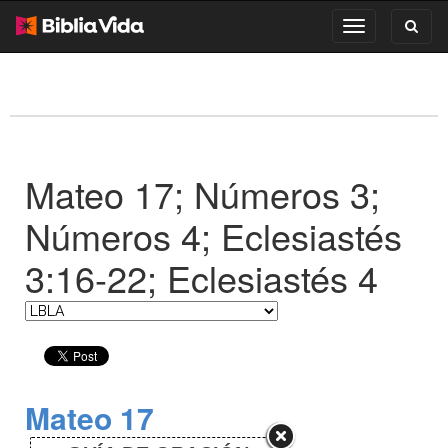
Toggl
Toggle
search
navigation
Mateo 17; Números 3;
Números 4; Eclesiastés
3:16-22; Eclesiastés 4
Mateo 17