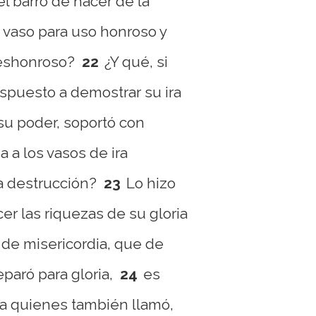
l barro de hacer de la
vaso para uso honroso y
deshonroso?
22
¿Y qué, si
spuesto a demostrar su ira
 su poder, soportó con
 a los vasos de ira
a destrucción?
23
Lo hizo
er las riquezas de su gloria
 de misericordia, que de
paró para gloria,
24
es
, a quienes también llamó,