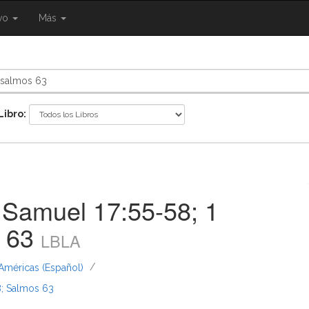
{{
ivo
Más
ggle
eNavigation.Toggle
Shared.Navigation.SiteNavigation.Toggle
}}
Libro:
 Samuel 17:55-58; 1
s 63
LBLA
/
 Américas (Español)
8; Salmos 63