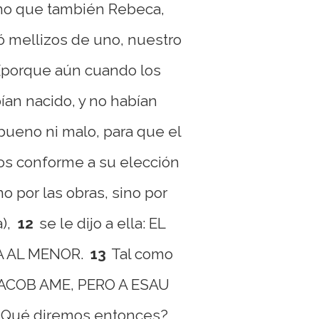
ino que también Rebeca,
ó mellizos de uno, nuestro
(porque aún cuando los
ían nacido, y no habían
bueno ni malo, para que el
os conforme a su elección
o por las obras, sino por
),
12
se le dijo a ella: EL
 AL MENOR.
13
Tal como
A JACOB AME, PERO A ESAU
¿Qué diremos entonces?