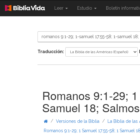
{{
{{
Leer
Estudio
Boletín informat
Shared.Navigation.SiteNavigation.To
Shared.Navigation.Sit
}}
}}
Traducción:
Romanos 9:1-29; 1
Samuel 18; Salmo
/
/
Versiones de la Biblia
La Biblia de las
Romanos 9:1-29; 1 Samuel 17:55-58; 1 Samuel 1