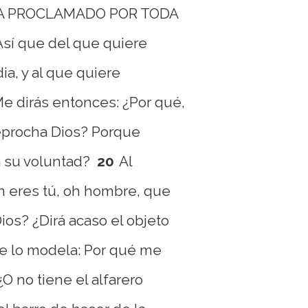
A PROCLAMADO POR TODA
Así que del que quiere
ia, y al que quiere
e dirás entonces: ¿Por qué,
reprocha Dios? Porque
a su voluntad?
20
Al
én eres tú, oh hombre, que
ios? ¿Dirá acaso el objeto
e lo modela: Por qué me
¿O no tiene el alfarero