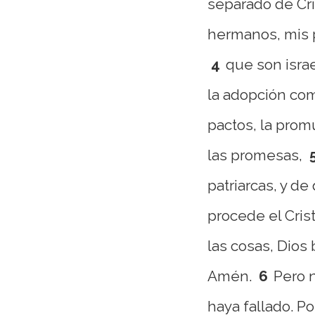
separado de Cri
hermanos, mis 
4
que son isra
la adopción como
pactos, la promu
las promesas,
patriarcas, y de
procede el Crist
las cosas, Dios 
Amén.
6
Pero 
haya fallado. P