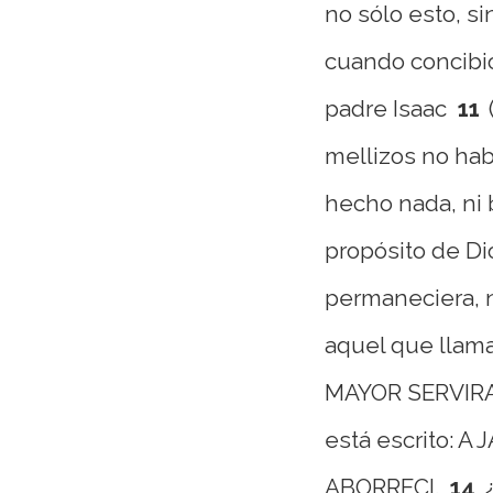
no sólo esto, s
cuando concibi
padre Isaac
11
mellizos no hab
hecho nada, ni 
propósito de Di
permaneciera, n
aquel que llama
MAYOR SERVIRA
está escrito: 
ABORRECI.
14