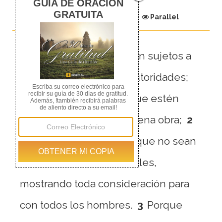
Chapter
Parallel
1
Recuérdales que estén sujetos a
los gobernantes, a las autoridades;
que sean obedientes, que estén
preparados para toda buena obra;
2
que no injurien a nadie, que no sean
contenciosos, sino amables,
mostrando toda consideración para
con todos los hombres.
3
Porque