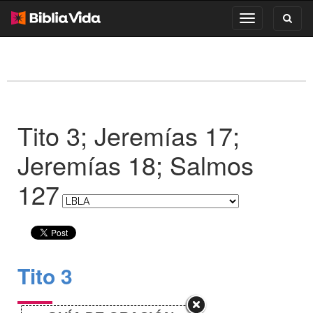
Toggl
Toggle
search
navigation
Tito 3; Jeremías 17;
Jeremías 18; Salmos
127
Tito 3