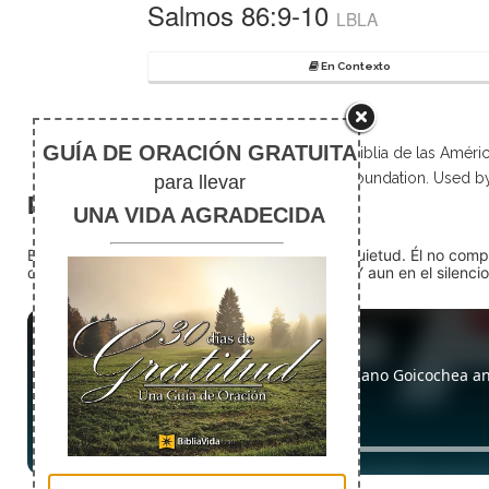
Salmos 86:9-10
LBLA
En Contexto
Scripture taken from La Biblia de las Amé
Foundation. Used b
El silencio
En medio del ruido, Dios nos encuentra en la quietud. Él no com
detente (quédate quieto) Dios está presente. Y aun en el silencio,