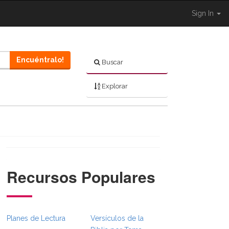
Sign In
Encuéntralo!
Buscar
Explorar
Recursos Populares
}}
bsFull.Toggle }}
on._BibleBreadcrumbsFull.Toggle }}
Planes de Lectura
Versículos de la