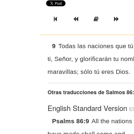
Previous Book
Previous Chapter
Read the Ful
Next 
9
Todas las naciones que t
ti, Señor, y glorificarán tu no
maravillas; sólo tú eres Dios.
Otras traducciones de
Salmos 86
English Standard Version
E
Psalms 86:9
All the nations
have made shall come and