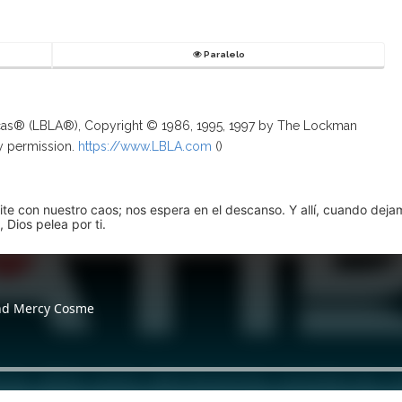
Paralelo
ricas® (LBLA®), Copyright © 1986, 1995, 1997 by The Lockman
y permission.
https://www.LBLA.com
(
)
pite con nuestro caos; nos espera en el descanso. Y allí, cuando dej
 Dios pelea por ti.