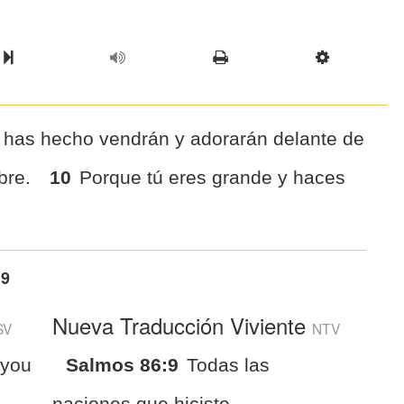
l Chapter
Chapter
Next Book
Scriptur
ú has hecho vendrán y adorarán delante de
mbre.
10
Porque tú eres grande y haces
:9
Nueva Traducción Viviente
SV
NTV
 you
Salmos 86:9
Todas las
naciones que hiciste