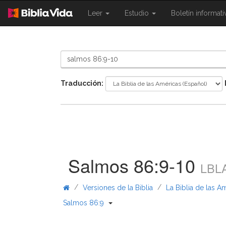
{{
{{
Leer
Estudio
Boletín informat
Shared.Navigation.SiteNavigation.To
Shared.Navigation.Sit
}}
}}
Traducción:
Salmos 86:9-10
LBL
/
/
Versiones de la Biblia
La Biblia de las A
{{ Shared.Navigation._BibleBreadcr
Salmos 86:9