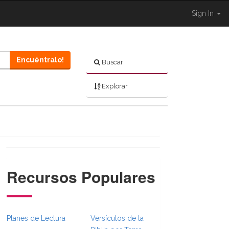
Sign In
Encuéntralo!
Buscar
Explorar
Recursos Populares
}}
mbsFull.Toggle }}
._BibleBreadcrumbsFull.Toggle }}
 Shared.Navigation._BibleBreadcrumbsFull.Toggle }}
Planes de Lectura
Versículos de la