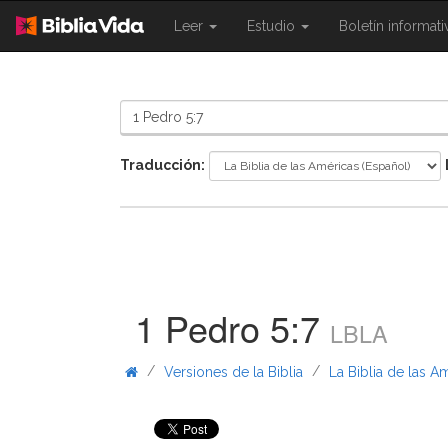
{{
{{
Leer
Estudio
Boletín informat
Shared.Navigation.SiteNavigation.To
Shared.Navigation.Sit
}}
}}
Traducción:
1 Pedro 5:7
LBLA
/
/
Versiones de la Biblia
La Biblia de las A