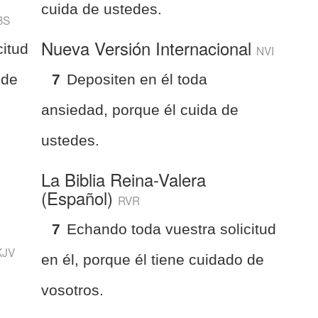
cuida de ustedes.
BS
Nueva Versión Internacional
citud
NVI
 de
7
Depositen en él toda
ansiedad, porque él cuida de
ustedes.
La Biblia Reina-Valera
(Español)
RVR
7
Echando toda vuestra solicitud
KJV
en él, porque él tiene cuidado de
vosotros.