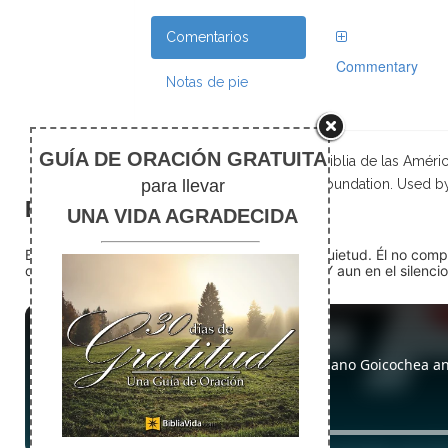
Comentarios
Commentary
Notas de pie
Scripture taken from La Biblia de las Amé
Foundation. Used b
El silencio
En medio del ruido, Dios nos encuentra en la quietud. Él no com
detente (quédate quieto) Dios está presente. Y aun en el silencio,