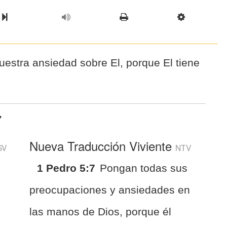
l Chapter
Chapter
Next Book
Scriptur
estra ansiedad sobre El, porque El tiene
7
Nueva Traducción Viviente
SV
NTV
1 Pedro 5:7
Pongan todas sus
preocupaciones y ansiedades en
las manos de Dios, porque él