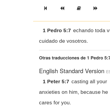
Previous Book
Previous Chapter
Read the Ful
Next 
1 Pedro 5:7
echando toda vu
cuidado de vosotros.
Otras traducciones de
1 Pedro 5:
English Standard Version
E
1 Peter 5:7
casting all your
anxieties on him, because he
cares for you.