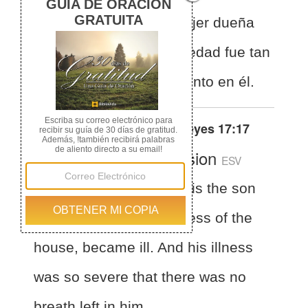
enfermó el hijo de la mujer dueña
de la casa; y su enfermedad fue tan
grave que no quedó aliento en él.
Otras traducciones de
1 Reyes 17:17
English Standard Version
ESV
1 Kings 17:17
After this the son
of the woman, the mistress of the
house, became ill. And his illness
was so severe that there was no
breath left in him.