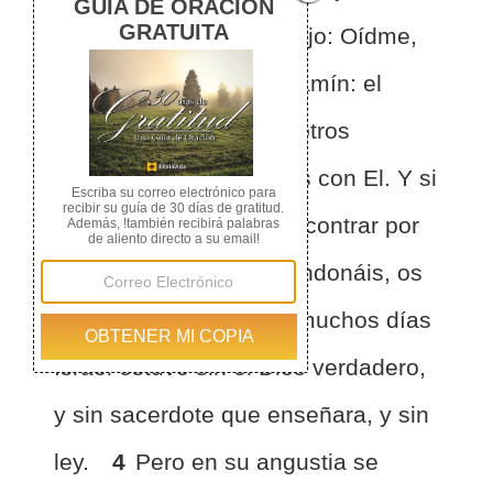
encuentro de Asa y le dijo: Oídme,
Asa y todo Judá y Benjamín: el
SEÑOR estará con vosotros
mientras vosotros estéis con El. Y si
le buscáis, se dejará encontrar por
vosotros; pero si le abandonáis, os
abandonará.
3
Y por muchos días
Israel estuvo sin el Dios verdadero,
y sin sacerdote que enseñara, y sin
ley.
4
Pero en su angustia se