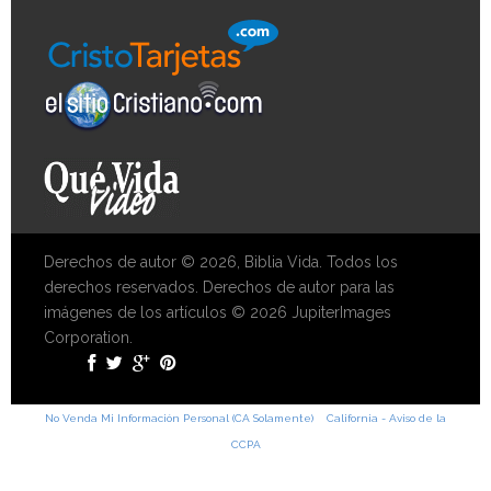
Derechos de autor © 2026, Biblia Vida. Todos los
derechos reservados. Derechos de autor para las
imágenes de los artículos © 2026 JupiterImages
Corporation.
No Venda Mi Información Personal (CA Solamente)
California - Aviso de la
CCPA