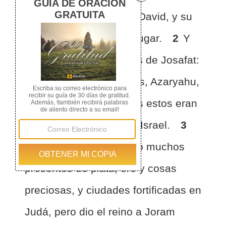
padres en la ciudad de David, y su
hijo Joram reinó en su lugar.
2
Y
tuvo hermanos, los hijos de Josafat:
Azarías, Jehiel, Zacarías, Azaryahu,
Micael y Sefatías. Todos estos eran
hijos de Josafat, rey de Israel.
3
Su padre les había dado muchos
presentes de plata, oro y cosas
preciosas, y ciudades fortificadas en
Judá, pero dio el reino a Joram