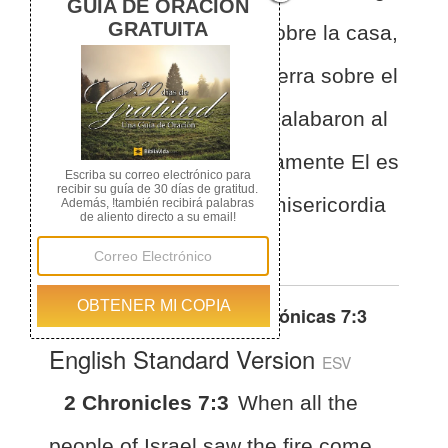
y la gloria del SEÑOR sobre la casa,
se postraron rostro en tierra sobre el
pavimento y adoraron y alabaron al
SEÑOR, diciendo: Ciertamente El es
bueno; ciertamente su misericordia
es para siempre.
Otras traducciones de
2 Crónicas 7:3
English Standard Version
ESV
2 Chronicles 7:3
When all the
people of Israel saw the fire come