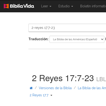
{{
{{
Leer
Estudio
Boletín informat
Shared.Navigation.SiteNavigation.To
Shared.Navigation.Sit
}}
}}
Traducción:
2 Reyes 17:7-23
LB
/
/
Versiones de la Biblia
La Biblia de las A
{{ Shared.Navigation._BibleBreadcru
2 Reyes 17:7