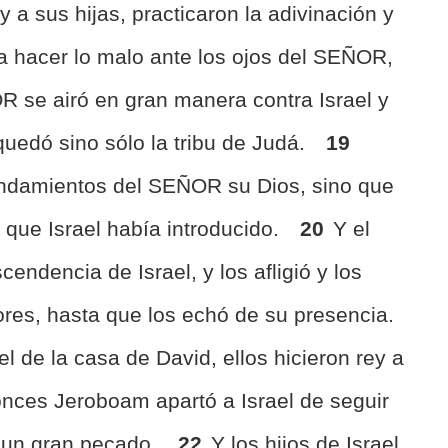
y a sus hijas, practicaron la adivinación y
 a hacer lo malo ante los ojos del SEÑOR,
R se airó en gran manera contra Israel y
quedó sino sólo la tribu de Judá.
19
damientos del SEÑOR su Dios, sino que
que Israel había introducido.
20
Y el
ndencia de Israel, y los afligió y los
es, hasta que los echó de su presencia.
l de la casa de David, ellos hicieron rey a
onces Jeroboam apartó a Israel de seguir
 un gran pecado.
22
Y los hijos de Israel