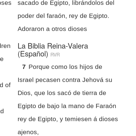
oses
sacado de Egipto, librándolos del
poder del faraón, rey de Egipto.
Adoraron a otros dioses
La Biblia Reina-Valera
dren
(Español)
RVR
he
7
Porque como los hijos de
Israel pecasen contra Jehová su
d of
Dios, que los sacó de tierra de
Egipto de bajo la mano de Faraón
ad
rey de Egipto, y temiesen á dioses
ajenos,