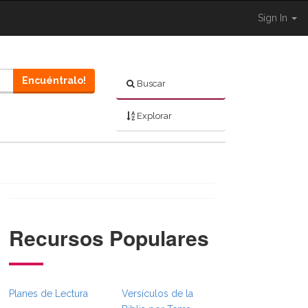
Sign In
Encuéntralo!
Buscar
Explorar
Recursos Populares
}}
mbsFull.Toggle }}
on._BibleBreadcrumbsFull.Toggle }}
Planes de Lectura
Versículos de la