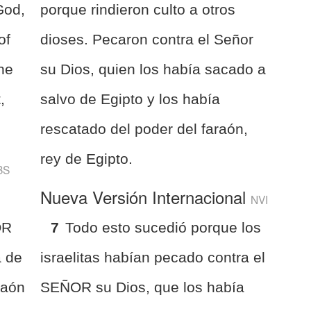
God,
porque rindieron culto a otros
of
dioses. Pecaron contra el Señor
the
su Dios, quien los había sacado a
,
salvo de Egipto y los había
rescatado del poder del faraón,
rey de Egipto.
BS
Nueva Versión Internacional
NVI
OR
7
Todo esto sucedió porque los
a de
israelitas habían pecado contra el
raón
SEÑOR su Dios, que los había