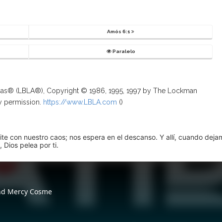
Amós 6:1
Paralelo
ricas® (LBLA®), Copyright © 1986, 1995, 1997 by The Lockman
y permission.
https://www.LBLA.com
(
)
pite con nuestro caos; nos espera en el descanso. Y allí, cuando dej
 Dios pelea por ti.