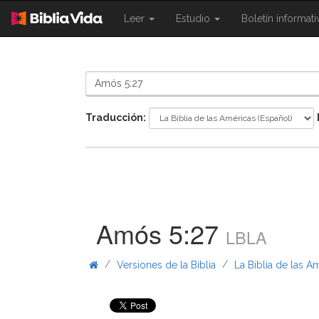
{{
{{
Leer
Estudio
Boletín informat
Shared.Navigation.SiteNavigation.To
Shared.Navigation.Sit
}}
}}
Traducción:
Amós 5:27
LBLA
/
/
Versiones de la Biblia
La Biblia de las A