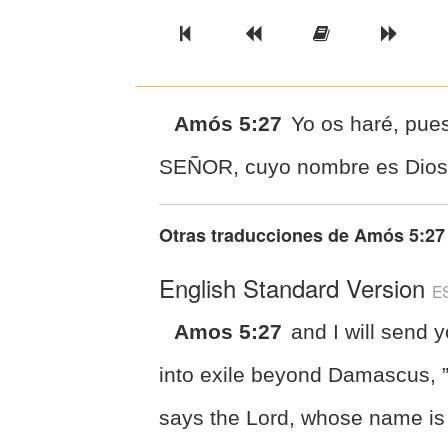
Previous Book
Previous Chapter
Read the Ful
Next 
Amós 5:27
Yo os haré, pue
SEÑOR, cuyo nombre es Dios d
Otras traducciones de
Amós 5:27
English Standard Version
E
Amos 5:27
and I will send 
into exile beyond Damascus, 
says the Lord, whose name is