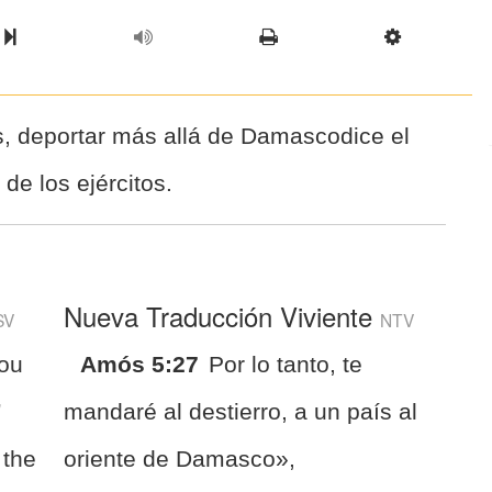
l Chapter
Chapter
Next Book
Scriptur
s, deportar más allá de Damascodice el
e los ejércitos.
Nueva Traducción Viviente
SV
NTV
you
Amós 5:27
Por lo tanto, te
”
mandaré al destierro, a un país al
 the
oriente de Damasco»,