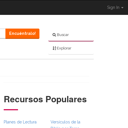
Sign In
Encuéntralo!
Buscar
Explorar
Recursos Populares
}}
sFull.Toggle }}
ibleBreadcrumbsFull.Toggle }}
red.Navigation._BibleBreadcrumbsFull.Toggle }}
Planes de Lectura
Versículos de la