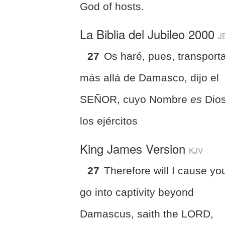
God of hosts.
La Biblia del Jubileo 2000
J
27
Os haré, pues, transport
más allá de Damasco, dijo el
SEÑOR, cuyo Nombre
es
Dios
los ejércitos
King James Version
KJV
27
Therefore will I cause yo
go into captivity beyond
Damascus, saith the LORD,