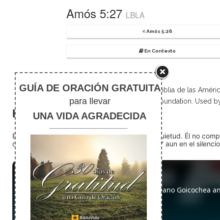
Amós 5:27
LBLA
Amós 5:26
En Contexto
Scripture taken from La Biblia de las Amé
Foundation. Used b
El silencio
En medio del ruido, Dios nos encuentra en la quietud. Él no com
detente (quédate quieto) Dios está presente. Y aun en el silencio,