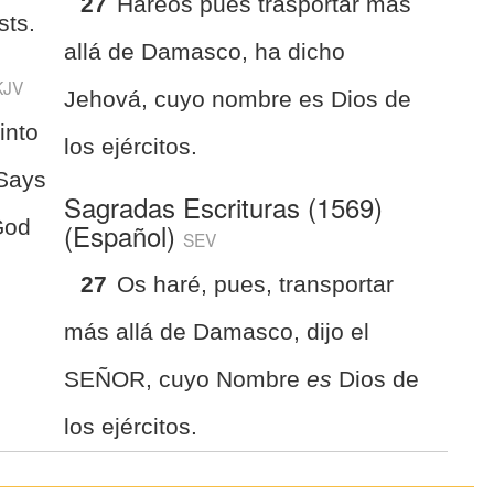
27
Hareos pues trasportar más
sts.
allá de Damasco, ha dicho
KJV
Jehová, cuyo nombre es Dios de
into
los ejércitos.
 Says
Sagradas Escrituras (1569)
God
(Español)
SEV
27
Os haré, pues, transportar
más allá de Damasco, dijo el
SEÑOR, cuyo Nombre
es
Dios de
los ejércitos.