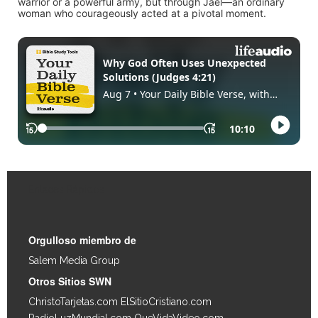
warrior or a powerful army, but through Jael—an ordinary
woman who courageously acted at a pivotal moment.
Enlaces Rápidos
Orgulloso miembro de
Salem Media Group
.
Otros Sitios SWN
ChristoTarjetas.com
ElSitioCristiano.com