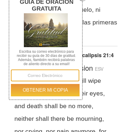
muerte, ni habrá más duelo, ni
clamor, ni dolor, porque las primeras
cosas han pasado.
Otras traducciones de
Apocalipsis 21:4
English Standard Version
ESV
Revelation 21:4
He will wipe
away every tear from their eyes,
and death shall be no more,
neither shall there be mourning,
nor crying, nor pain anymore, for