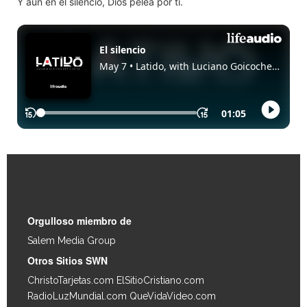
Y aun en el silencio, Dios pelea por ti.
Enlaces Rápidos
Orgulloso miembro de
Salem Media Group
.
Otros Sitios SWN
ChristoTarjetas.com
ElSitioCristiano.com
RadioLuzMundial.com
QueVidaVideo.com