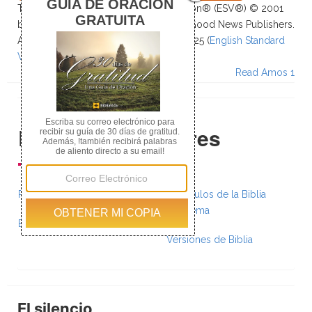
The Holy Bible, English Standard Version® (ESV®) © 2001
by Crossway, a publishing ministry of Good News Publishers.
All rights reserved. ESV Text Edition: 2025 (
English Standard
Version - The Holy Bible Online
)
Read Amos 1
Recursos Populares
Planes de Lectura
Versículos de la Biblia
por Tema
Biblia Paralela
Versiones de Biblia
El silencio