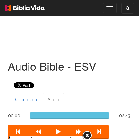
Toggl
Toggle
search
navigation
Audio Bible - ESV
Descripcion
Audio
00:00
02:43