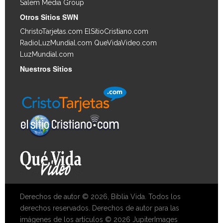
Salem Media Group
.
Otros Sitios SWN
ChristoTarjetas.com
ElSitioCristiano.com
RadioLuzMundial.com
QueVidaVideo.com
LuzMundial.com
Nuestros Sitios
Derechos de autor © 2026, Biblia Vida. Todos los
derechos reservados. Derechos de autor para las
imágenes de los artículos © 2026 JupiterImages