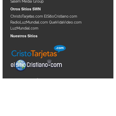
Salem Media Group
.
Otros Sitios SWN
ChristoTarjetas.com
ElSitioCristiano.com
RadioLuzMundial.com
QueVidaVideo.com
LuzMundial.com
Nuestros Sitios
Derechos de autor © 2026, Biblia Vida. Todos los
derechos reservados. Derechos de autor para las
imágenes de los artículos © 2026 JupiterImages