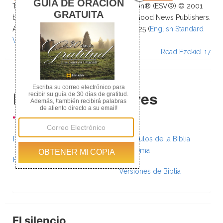
The Holy Bible, English Standard Version® (ESV®) © 2001
by Crossway, a publishing ministry of Good News Publishers.
All rights reserved. ESV Text Edition: 2025 (
English Standard
Version - The Holy Bible Online
)
Read Ezekiel 17
Recursos Populares
Planes de Lectura
Versículos de la Biblia
por Tema
Biblia Paralela
Versiones de Biblia
El silencio