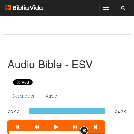
Toggl
Toggle
search
navigation
Audio Bible - ESV
Descripcion
Audio
00:00
04:28