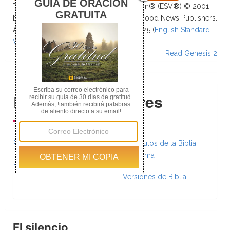
The Holy Bible, English Standard Version® (ESV®) © 2001
by Crossway, a publishing ministry of Good News Publishers.
All rights reserved. ESV Text Edition: 2025 (
English Standard
Version - The Holy Bible Online
)
Read Genesis 2
Recursos Populares
Planes de Lectura
Versículos de la Biblia
por Tema
Biblia Paralela
Versiones de Biblia
El silencio