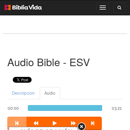
Toggl
Toggle
search
navigation
Audio Bible - ESV
Descripcion
Audio
00:00
03:21