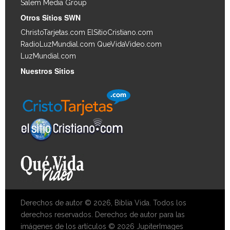
Salem Media Group
.
Otros Sitios SWN
ChristoTarjetas.com
ElSitioCristiano.com
RadioLuzMundial.com
QueVidaVideo.com
LuzMundial.com
Nuestros Sitios
Derechos de autor © 2026, Biblia Vida. Todos los
derechos reservados. Derechos de autor para las
imágenes de los artículos © 2026 JupiterImages