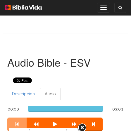
Toggl
Toggle
search
navigation
Audio Bible - ESV
Descripcion
Audio
00:00
03:03