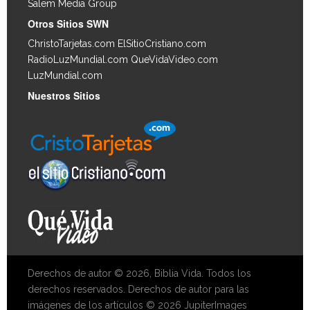
Salem Media Group
.
Otros Sitios SWN
ChristoTarjetas.com
ElSitioCristiano.com
RadioLuzMundial.com
QueVidaVideo.com
LuzMundial.com
Nuestros Sitios
Derechos de autor © 2026, Biblia Vida. Todos los
derechos reservados. Derechos de autor para las
imágenes de los artículos © 2026 JupiterImages