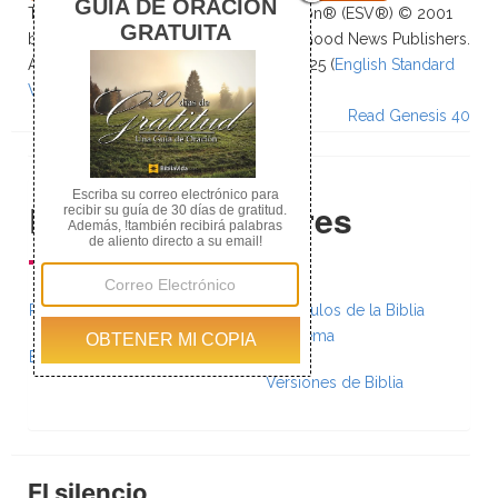
The Holy Bible, English Standard Version® (ESV®) © 2001
by Crossway, a publishing ministry of Good News Publishers.
All rights reserved. ESV Text Edition: 2025 (
English Standard
Version - The Holy Bible Online
)
Read Genesis 40
Recursos Populares
Planes de Lectura
Versículos de la Biblia
por Tema
Biblia Paralela
Versiones de Biblia
El silencio