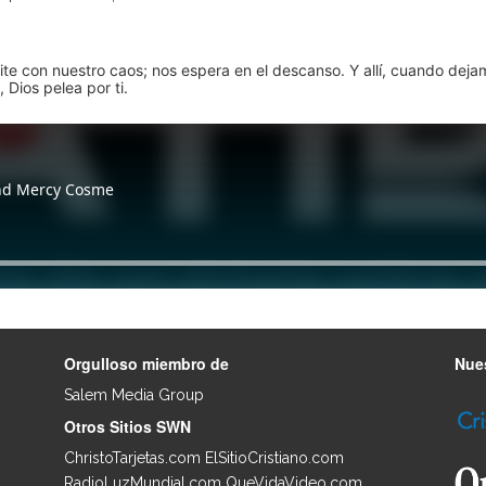
pite con nuestro caos; nos espera en el descanso. Y allí, cuando dej
 Dios pelea por ti.
Orgulloso miembro de
Nues
Salem Media Group
.
Otros Sitios SWN
ChristoTarjetas.com
ElSitioCristiano.com
RadioLuzMundial.com
QueVidaVideo.com