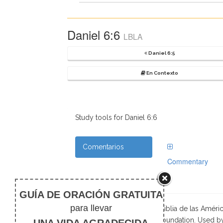
Daniel 6:6
LBLA
Daniel 6:5
En Contexto
Study tools for Daniel 6:6
Comentarios
Commentary
Scripture taken from La Biblia de las Amé
Foundation. Used b