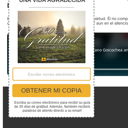
El silencio
En medio del ruido, Dios nos encuentra en la quietud. Él no com
detente (quédate quieto) Dios está presente. Y aun en el silencio,
Enlaces Rápidos