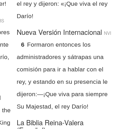
er!
el rey y dijeron: «¡Que viva el rey
Darío!
BS
Nueva Versión Internacional
ores
NVI
ante
6
Formaron entonces los
río,
administradores y sátrapas una
comisión para ir a hablar con el
rey, y estando en su presencia le
dijeron:—¡Que viva para siempre
d
Su Majestad, el rey Darío!
 the
La Biblia Reina-Valera
King