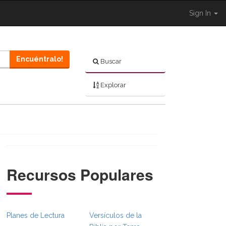
Sign In
Encuéntralo!
Buscar
Explorar
Recursos Populares
}}
sFull.Toggle }}
BibleBreadcrumbsFull.Toggle }}
ared.Navigation._BibleBreadcrumbsFull.Toggle }}
Planes de Lectura
Versículos de la