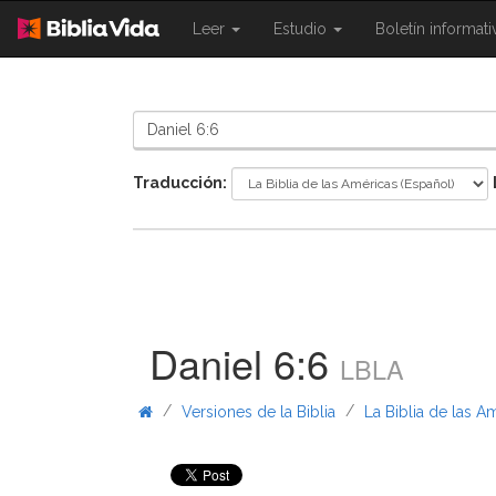
{{
{{
Leer
Estudio
Boletín informat
Shared.Navigation.SiteNavigation.To
Shared.Navigation.Sit
}}
}}
Traducción:
Daniel 6:6
LBLA
/
/
Versiones de la Biblia
La Biblia de las A