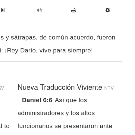
l Chapter
Chapter
Next Book
Scriptur
os y sátrapas, de común acuerdo, fueron
sí: ¡Rey Darío, vive para siempre!
Nueva Traducción Viviente
SV
NTV
Daniel 6:6
Así que los
administradores y los altos
d to
funcionarios se presentaron ante