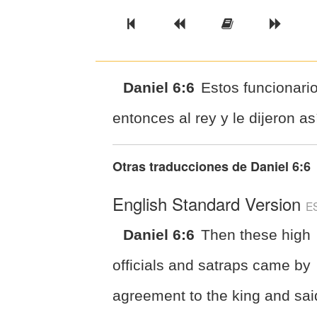
Previous Book
Previous Chapter
Read the Ful
Next 
Daniel 6:6
Estos funcionari
entonces al rey y le dijeron a
Otras traducciones de
Daniel 6:6
English Standard Version
E
Daniel 6:6
Then these high
officials and satraps came by
agreement to the king and sai