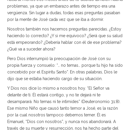
problemas, ya que un embarazo antes de tiempo era una
vergüenza. Sin lugar a dudas, todas esas preguntas pasaban
por la mente de José cada vez que se iba a dormir.
Nosotros también nos hacemos preguntas parecidas. ¿Estoy
haciendo lo correcto? ¿Y si me equivoco? ¿Será que su salud
está empeorando? ¿Debería hablar con él de ese problema?
¿Qué va a suceder ahora?
Pero Dios interrumpió la preocupación de José con su
propia fuerza y consuelo: “… no temas… porque tu hijo ha sido
concebido por el Espíritu Santo”. En otras palabras, Dios le
dijo que se estaba haciendo cargo de su situación.
Y Dios nos dice lo mismo a nosotros hoy. “El Señor va
delante de ti. Él estará contigo, y no te dejará ni te
desamparará. No temas ni te intimides” (Deuteronomio 31:8).
Ese mismo Niño que causó tanto temor a José, es la razón
por la cual nosotros tampoco debemos temer. Él es
Emanuel, “Dios con nosotros”, y nunca nos abandonará. A
través de su muerte y resurrección, nos ha hecho parte del