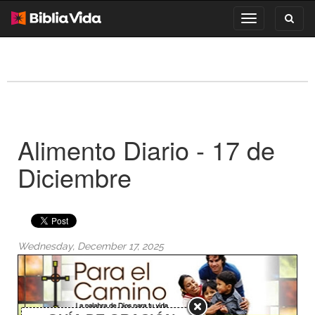
Toggl
Toggle
search
navigation
Alimento Diario - 17 de
Diciembre
Wednesday, December 17, 2025