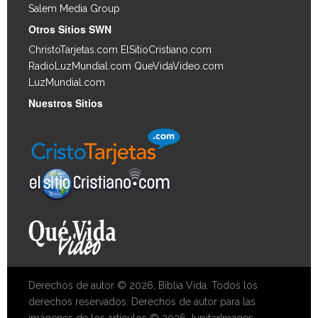
Salem Media Group
.
Otros Sitios SWN
ChristoTarjetas.com
ElSitioCristiano.com
RadioLuzMundial.com
QueVidaVideo.com
LuzMundial.com
Nuestros Sitios
Derechos de autor © 2026, Biblia Vida. Todos los
derechos reservados. Derechos de autor para las
imágenes de los artículos © 2026 JupiterImages