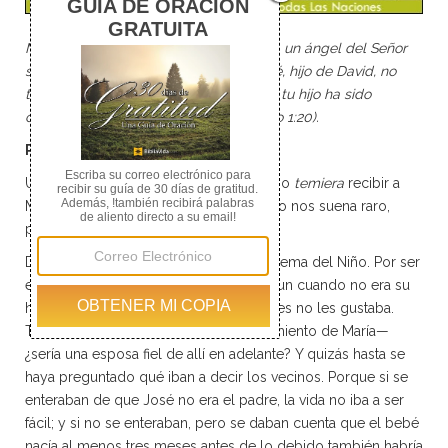
Mientras José reflexionaba al respecto, un ángel del Señor
se le apareció en sueños y le dijo: “José, hijo de David, no
temas recibir a María, tu mujer, porque tu hijo ha sido
concebido por el Espíritu Santo” (Mateo 1:20).
PREOCUPACIÓN
Un ángel del Señor le dijo a José que no
temiera
recibir a
María como esposa. A primera vista esto nos suena raro,
porque ¿de qué tenía que temer José?
De varias cosas. Por un lado, estaba el tema del Niño. Por ser
el primero, sería el heredero de José aun cuando no era su
hijo sanguíneo, y eso a algunos hombres no les gustaba.
También estaba el tema del comportamiento de María—
¿sería una esposa fiel de allí en adelante? Y quizás hasta se
haya preguntado qué iban a decir los vecinos. Porque si se
enteraban de que José no era el padre, la vida no iba a ser
fácil; y si no se enteraban, pero se daban cuenta que el bebé
nacía al menos tres meses antes de lo debido también habría