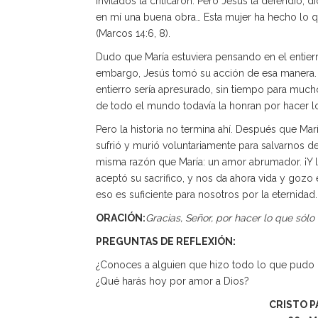
invitados la criticaron. Pero Jesús la defendió, 
en mí una buena obra… Esta mujer ha hecho lo qu
(Marcos 14:6, 8).
Dudo que María estuviera pensando en el entier
embargo, Jesús tomó su acción de esa manera. É
entierro sería apresurado, sin tiempo para mucho
de todo el mundo todavía la honran por hacer l
Pero la historia no termina ahí. Después que Mar
sufrió y murió voluntariamente para salvarnos d
misma razón que María: un amor abrumador. ¡Y lo
aceptó su sacrifico, y nos da ahora vida y gozo
eso es suficiente para nosotros por la eternidad.
ORACIÓN:
Gracias, Señor, por hacer lo que sól
PREGUNTAS DE REFLEXIÓN:
¿Conoces a alguien que hizo todo lo que pudo p
¿Qué harás hoy por amor a Dios?
CRISTO P