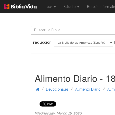
{{
{{
Leer
Estudio
Boletín informat
Shared.Navigation.SiteNavigation.To
Shared.Navigation.Sit
}}
}}
Traducción:
Alimento Diario - 1
/
/
/
Devocionales
Alimento Diario
Alim
Wednesday, March 18, 2026