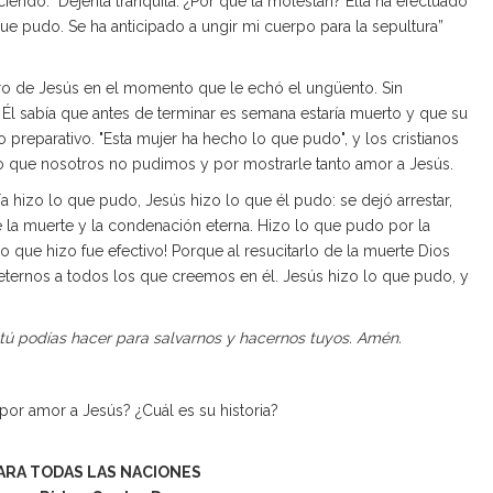
diciendo: "Déjenla tranquila. ¿Por qué la molestan? Ella ha efectuado
e pudo. Se ha anticipado a ungir mi cuerpo para la sepultura”
ro de Jesús en el momento que le echó el ungüento. Sin
l sabía que antes de terminar es semana estaría muerto y que su
 preparativo. "Esta mujer ha hecho lo que pudo", y los cristianos
o que nosotros no pudimos y por mostrarle tanto amor a Jesús.
ía hizo lo que pudo, Jesús hizo lo que él pudo: se dejó arrestar,
e la muerte y la condenación eterna. Hizo lo que pudo por la
 que hizo fue efectivo! Porque al resucitarlo de la muerte Dios
 eternos a todos los que creemos en él. Jesús hizo lo que pudo, y
o tú podías hacer para salvarnos y hacernos tuyos. Amén.
or amor a Jesús? ¿Cuál es su historia?
ARA TODAS LAS NACIONES