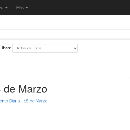
{{
ivo
Más
ggle
eNavigation.Toggle
Shared.Navigation.SiteNavigation.Toggle
}}
Libro:
8 de Marzo
ento Diario - 18 de Marzo