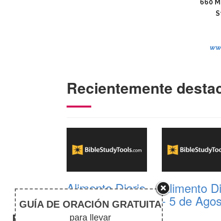
660 M
S
ww
Recientemente desta
Alimento Diario
Alimento Di
- 6 de Agosto
- 5 de Ago
El silencio