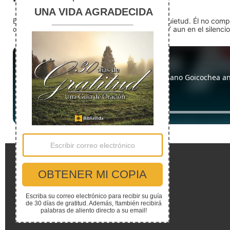
En medio del ruido, Dios nos encuentra en la quietud. Él no com
detente (quédate quieto) Dios está presente. Y aun en el silencio,
Enlaces Rápidos