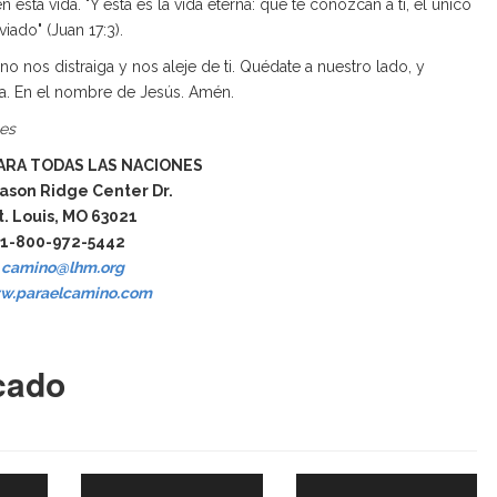
a vida. "Y ésta es la vida eterna: que te conozcan a ti, el único
iado" (Juan 17:3).
 nos distraiga y nos aleje de ti. Quédate a nuestro lado, y
da. En el nombre de Jesús. Amén.
nes
ARA TODAS LAS NACIONES
ason Ridge Center Dr.
t. Louis, MO 63021
1-800-972-5442
camino@lhm.org
w.paraelcamino.com
cado