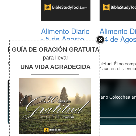
Alimento Diario
Alimento Di
- 5 de Agosto
- 4 de Ago
El silencio
En medio del ruido, Dios nos encuentra en la quietud. Él no com
detente (quédate quieto) Dios está presente. Y aun en el silencio,