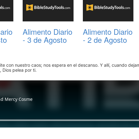
ario
Alimento Diario
Alimento Diario
sto
- 3 de Agosto
- 2 de Agosto
pite con nuestro caos; nos espera en el descanso. Y allí, cuando dej
 Dios pelea por ti.