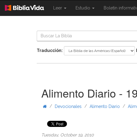
{{
{{
Leer
Estudio
Boletín informat
Shared.Navigation.SiteNavigation.To
Shared.Navigation.Sit
}}
}}
Traducción:
Alimento Diario - 1
/
/
/
Devocionales
Alimento Diario
Alim
Tuesday, October 19, 2010