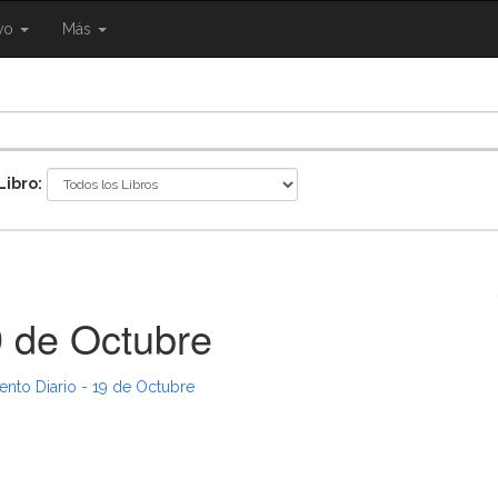
{{
ivo
Más
ggle
eNavigation.Toggle
Shared.Navigation.SiteNavigation.Toggle
}}
Libro:
9 de Octubre
ento Diario - 19 de Octubre