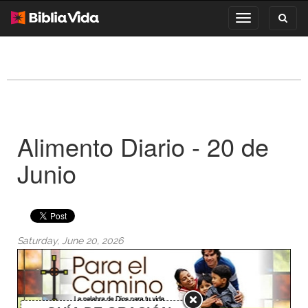
Toggl
Toggle
search
navigation
Alimento Diario - 20 de
Junio
Saturday, June 20, 2026