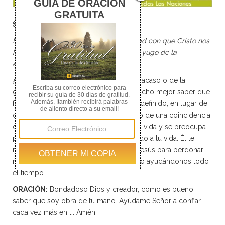
Somos obra de Dios
Manténganse, pues, firmes en la libertad con que Cristo nos
hizo libres, y no se sometan otra vez al yugo de la
esclavitud
. - Gálatas 5:1
¿Prefieres creer que tu vida es obra del acaso o de la
grandeza de las manos de Dios? Es mucho mejor saber que
fuimos creados con un propósito bien definido, en lugar de
creer que somos obra del acaso o fruto de una coincidencia
de factores. ¡Dios te creo! Él cuida de tu vida y se preocupa
por ti. Entrega tu vivir a Dios. Él da sentido a tu vida. Él te
muestra el camino a seguir. Él envió a Jesús para perdonar
nuestros pecados. Él está a nuestro lado ayudándonos todo
el tiempo.
ORACIÓN:
Bondadoso Dios y creador, como es bueno
saber que soy obra de tu mano. Ayúdame Señor a confiar
cada vez más en ti. Amén