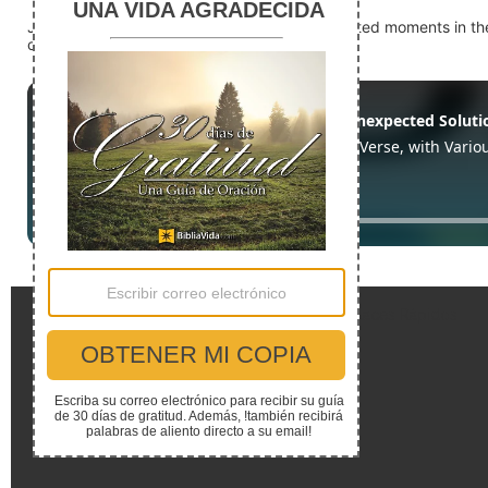
Judges 4:21 records one of the most unexpected moments in the 
courageously acted at a pivotal moment.
Enlaces Rápidos