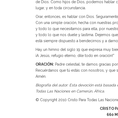
de Dios. Como hijos de Dios, podemos hablar c
lugar, y en toda circunstancia.
Orar, entonces, es hablar con Dios. Segurament
Con una simple oración, hecha con nuestras pro
y todo lo que necesitamos para ella, por nuest
y todo lo que nos duele y lastima. Dejemos que
está siempre dispuesto a bendecirnos y a darn
Hay un himno del siglo 19 que expresa muy bien
¡A Jesús, refugio eterno, dile todo en oración!”
ORACIÓN:
Padre celestial, te damos gracias po
Recuérdanos que tú estás con nosotros, y que 
Amén.
Biografía del autor: Esta devoción está basada e
Todas Las Naciones en Camerún, África.
© Copyright 2010 Cristo Para Todas Las Nacion
CRISTO P
660 M