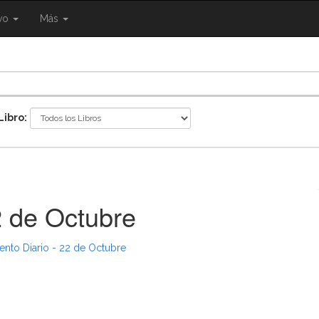
{{
ivo
Más
ggle
eNavigation.Toggle
Shared.Navigation.SiteNavigation.Toggle
}}
Libro:
2 de Octubre
ento Diario - 22 de Octubre