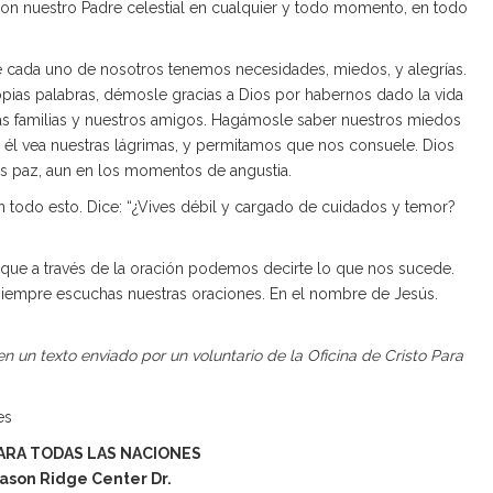
on nuestro Padre celestial en cualquier y todo momento, en todo
e cada uno de nosotros tenemos necesidades, miedos, y alegrías.
pias palabras, démosle gracias a Dios por habernos dado la vida
ras familias y nuestros amigos. Hagámosle saber nuestros miedos
 él vea nuestras lágrimas, y permitamos que nos consuele. Dios
os paz, aun en los momentos de angustia.
 todo esto. Dice: “¿Vives débil y cargado de cuidados y temor?
rque a través de la oración podemos decirte lo que nos sucede.
siempre escuchas nuestras oraciones. En el nombre de Jesús.
n un texto enviado por un voluntario de la Oficina de Cristo Para
es
ARA TODAS LAS NACIONES
ason Ridge Center Dr.