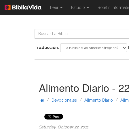
{{
{{
Leer
Estudio
Boletín informat
Shared.Navigation.SiteNavigation.To
Shared.Navigation.Sit
}}
}}
Traducción:
Alimento Diario - 2
/
/
/
Devocionales
Alimento Diario
Alim
Saturday, October 22, 2011