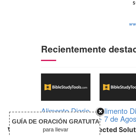
S
ww
Recientemente desta
Alimento Diario
Alimento Di
- 8 de Agosto
- 7 de Ago
Why God Often Uses Unexpected Solut