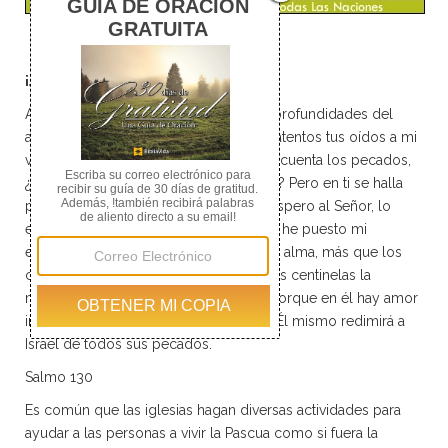
¡Jesús vive!
A ti, Señor, elevo mi clamor desde las profundidades del
abismo. Escucha, Señor, mi voz. Estén atentos tus oídos a mi
voz suplicante. Si tú, Señor, tomaras en cuenta los pecados,
¿quién, Señor, sería declarado inocente? Pero en ti se halla
perdón, y por eso debes ser temido. Espero al Señor, lo
espero con toda el alma; en su palabra he puesto mi
esperanza. Espero al Señor con toda el alma, más que los
centinelas la mañana. Como esperan los centinelas la
mañana, así tú, Israel, espera al Señor. Porque en él hay amor
inagotable; en él hay plena redención. Él mismo redimirá a
Israel de todos sus pecados.
Salmo 130
Es común que las iglesias hagan diversas actividades para
ayudar a las personas a vivir la Pascua como si fuera la