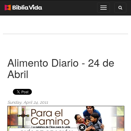
Toggl
Toggle
search
navigation
Alimento Diario - 24 de
Abril
Sunday, April 24, 2011