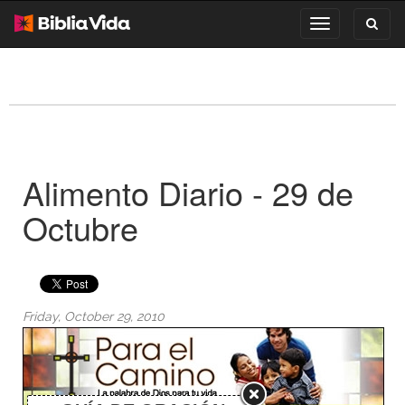
Toggl
Toggle
search
navigation
Alimento Diario - 29 de
Octubre
Friday, October 29, 2010