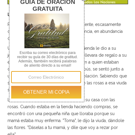
La fragancia de Dios
Recuerden est El que siembra escasamente, escasamente
cosechará, y el que siembra en abundancia, en abundancia
cosechará. 2 Corintios 9:6
Una vez, el propietario de una gran hacienda le dio a su
jardinero algunas rosas para que se las llevara de regalo a su
esposa. Pero las flores nunca le llegaron a quien estaban
destinadas, pues cuando iba en el autobús, se sentó junto a
una viuda, quien le contó sobre su desolación. Sabiendo que
su esposa entendería, el jardinero le dio las rosas a esa viuda
solitaria, alegrándole así el día.
La viuda, por su parte, tampoco llegó a su casa con las
rosas. Cuando estaba en la tienda haciendo compras, se
encontró con una pequeña niña que lloraba porque su
mamá estaba muy enferma. "Toma", le dijo la viuda, dándole
las flores. "Dáselas a tu mamá, y dile que voy a rezar por
ella".