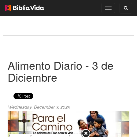
Toggl
Toggle
search
navigation
Alimento Diario - 3 de
Diciembre
Wednesday, December 3, 2025