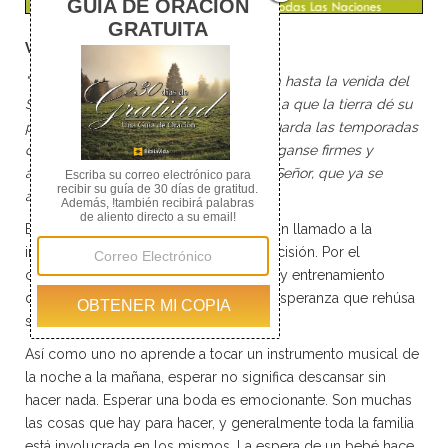
Vale la pena esperar
"Por tanto, hermanos, tengan paciencia hasta la venida del
Señor. Miren cómo espera el agricultor a que la tierra dé su
precioso fruto y con qué paciencia aguarda las temporadas
de lluvia. Así también ustedes, manténganse firmes y
aguarden con paciencia la venida del Señor, que ya se
acerca". - Santiago 5:7-8
Esperar es un hecho de la vida. No es un llamado a la
inacción, ni a la indiferencia, ni a la indecisión. Por el
contrario, requiere de mucho esfuerzo y entrenamiento
diligente y regular, y de la persistente esperanza que rehúsa
ser detenida por el tener que esperar.
Así como uno no aprende a tocar un instrumento musical de
la noche a la mañana, esperar no significa descansar sin
hacer nada. Esperar una boda es emocionante. Son muchas
las cosas que hay para hacer, y generalmente toda la familia
está involucrada en los mismos. La espera de un bebé hace