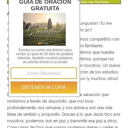
Alegría de vivir
¡Tú eres mi refugio! ¡Tú me libras de la angustia! ¡Tú me
rodeas con cánticos de libertad! - Salmo 32:7
Cuando algo bueno nos sucede, queremos compartirlo con
todo el mundo: se lo decimos a nuestros familiares,
llamamos a nuestros amigos, en fin, sentimos que nuestra
alegría es mayor cuanto más lo compartimos, porque los
demás también se alegran y festejan con nosotros. Un nuevo
empleo, la llegada de un hijo, la graduación de los estudios,
la compra de una casa, en fin, todos estos (y muchos otros)
son motivos de alegría.
Pero la mayor alegría que tenemos es la salvación que
recibimos a través de Jesucristo, que nos toca
profundamente, nos renueva, y nos anima a vivir una vida
llena de sentido y propósito. Gracias a lo que Jesús hizo por
nosotros, podemos vivir en paz y transmitir esa paz a otros.
Como hijos de Dios que somos podemos alabar y cantar al