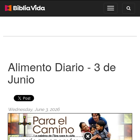
Toggl
Toggle
search
navigation
Alimento Diario - 3 de
Junio
Wednesday, June 3, 2026