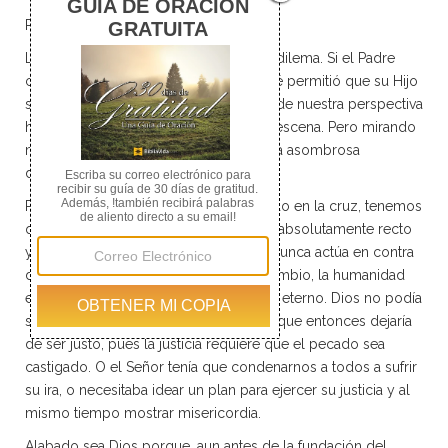
ROMANOS 3.23-27
La cruz de Jesucristo nos presenta un dilema. Si el Padre
celestial es bueno y amoroso, ¿por qué permitió que su Hijo
sufriera la agonía de la crucifixión? Desde nuestra perspectiva
humana, no hay nada de amor en esta escena. Pero mirando
más allá de lo visible, podemos ver una asombrosa
demostración de amor.
Para comprender lo que estaba pasando en la cruz, tenemos
que entender primero que el Señor es absolutamente recto
y justo. Él hace siempre lo correcto y nunca actúa en contra
de su naturaleza o de su Palabra. En cambio, la humanidad
es pecadora y merecedora del castigo eterno. Dios no podía
simplemente decidir perdonarnos, porque entonces dejaría
de ser justo, pues la justicia requiere que el pecado sea
castigado. O el Señor tenía que condenarnos a todos a sufrir
su ira, o necesitaba idear un plan para ejercer su justicia y al
mismo tiempo mostrar misericordia.
Alabado sea Dios porque, aun antes de la fundación del