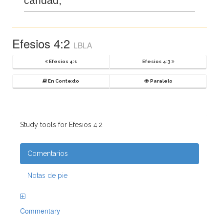
caridad;
Efesios 4:2
LBLA
Efesios 4:1
Efesios 4:3
En Contexto
Paralelo
Study tools for Efesios 4:2
Comentarios
Notas de pie
Commentary