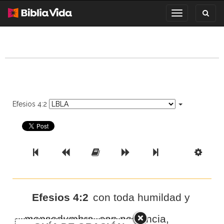
Toggl
Toggle
search
navigation
Efesios 4:2
Previous Book
Previous Chapter
Read the Full Chapter
Next Chapter
Next Book
Scri
Efesios 4:2
con toda humildad y
mansedumbre, con paciencia,