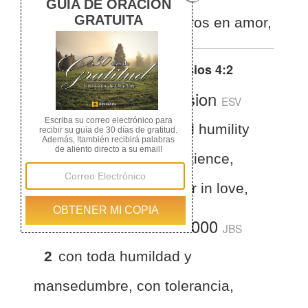
soportándoos unos a otros en amor,
Otras traducciones de
Efesios 4:2
English Standard Version
ESV
Ephesians 4:2
with all humility
and gentleness, with patience,
bearing with one another in love,
La Biblia del Jubileo 2000
JBS
2
con toda humildad y
mansedumbre, con tolerancia,