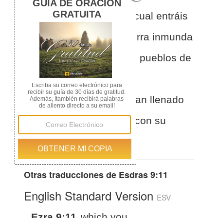
diciendo: "La tierra a la cual entráis
para poseerla es una tierra inmunda
con la inmundicia de los pueblos de
estas tierras, con sus
abominaciones que la han llenado
de un extremo a otro, y con su
impureza.
Otras traducciones de
Esdras 9:11
English Standard Version
ESV
Ezra 9:11
which you