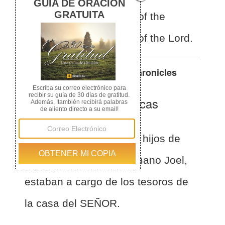
brother, were in charge of the
treasuries of the house of the Lord.
Otras traducciones de
1 Chronicles
26:22
La Biblia de las Américas
(Español)
BLA
1 Crónicas 26:22
Los hijos de
Jehieli, Zetam y su hermano Joel,
estaban a cargo de los tesoros de
la casa del SEÑOR.