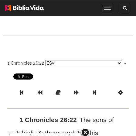
Toggl
Toggle
search
navigation
1 Chronicles 26:22
Previous Book
Previous Chapter
Read the Full Chapter
Next Chapter
Next Book
Scri
1 Chronicles 26:22
The sons of
Jehieli, Zetham, and Joel his