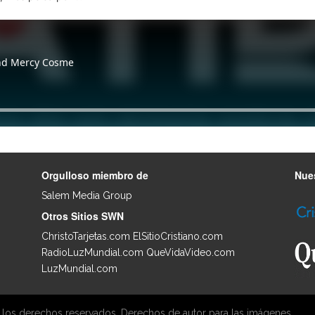
Orgulloso miembro de
Nues
Salem Media Group
.
Otros Sitios SWN
ChristoTarjetas.com
ElSitioCristiano.com
RadioLuzMundial.com
QueVidaVideo.com
LuzMundial.com
 los derechos reservados. Derechos de autor para las imágenes