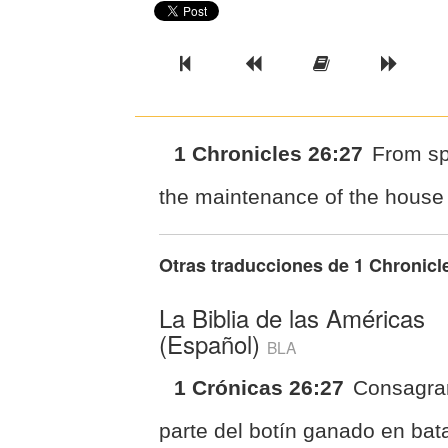
Previous Book
Previous Chapter
Read the Ful
Next 
1 Chronicles 26:27
From spo
the maintenance of the house 
Otras traducciones de
1 Chronicl
La Biblia de las Américas
(Español)
BLA
1 Crónicas 26:27
Consagra
parte del botín ganado en bata