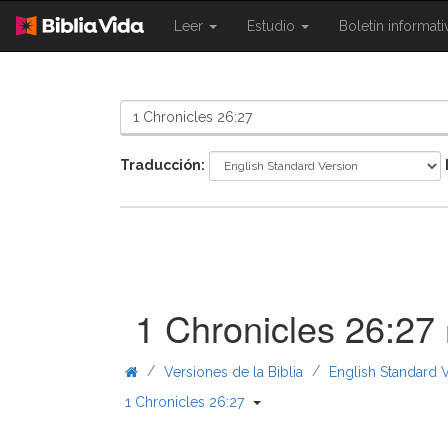
{{
{{
Leer
Estudio
Boletín informat
Shared.Navigation.SiteNavigation.To
Shared.Navigation.Sit
}}
}}
Traducción:
1 Chronicles 26:27
/
/
Versiones de la Biblia
English Standard 
{{ Shared.Navigation._BibleB
1 Chronicles 26:27