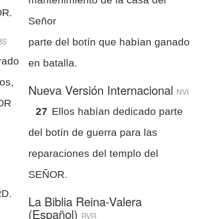
OR.
Señor
BS
parte del botín que habían ganado
rado
en batalla.
os,
Nueva Versión Internacional
NVI
ÑOR
27
Ellos habían dedicado parte
del botín de guerra para las
reparaciones del templo del
SEÑOR.
RD.
La Biblia Reina-Valera
(Español)
RVR