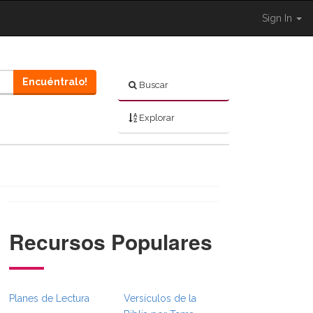
Sign In
Encuéntralo!
Buscar
Explorar
Recursos Populares
l.Toggle }}
on._BibleBreadcrumbsFull.Toggle }}
Planes de Lectura
Versículos de la