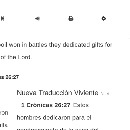
l Chapter
Chapter
Next Book
Scriptur
il won in battles they dedicated gifts for
of the Lord.
es 26:27
Nueva Traducción Viviente
NTV
1 Crónicas 26:27
Estos
ron
hombres dedicaron para el
lla
mantenimiento de la casa del