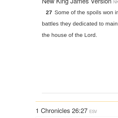
New King James Version
N
27
Some of the spoils won i
battles they dedicated to main
the house of the Lord.
1 Chronicles 26:27
ESV