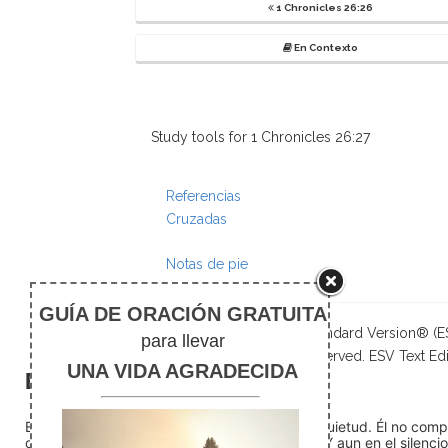
1 Chronicles 26:26
En Contexto
Study tools for 1 Chronicles 26:27
Referencias
Cruzadas
Notas de pie
The Holy Bible, English Standard Version® (
Publishers. All rights reserved. ESV Text Edi
El silencio
En medio del ruido, Dios nos encuentra en la quietud. Él no com
detente (quédate quieto) Dios está presente. Y aun en el silencio,