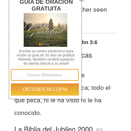
keeps on sinning has either seen
him or known him.
Otras traducciones de
1 John 3:6
La Biblia de las Américas
(Español)
BLA
1 Juan 3:6
Todo el que
permanece en El, no peca; todo el
que peca, ni le ha visto ni le ha
conocido.
La Biblia del Jubileo 2000
JBS