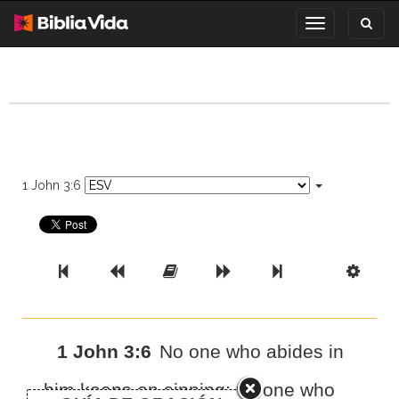
Toggl
Toggle
search
navigation
1 John 3:6
Previous Book
Previous Chapter
Read the Full Chapter
Next Chapter
Next Book
Scri
1 John 3:6
No one who abides in
him keeps on sinning;
no one who