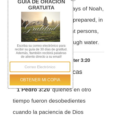
patience waited in the days of Noah,
while the ark was being prepared, in
which a few, that is,
eight persons,
were brought safely through water.
Otras traducciones de
1 Peter 3:20
La Biblia de las Américas
(Español)
BLA
1 Pedro 3:20
quienes en otro
tiempo fueron desobedientes
cuando la paciencia de Dios